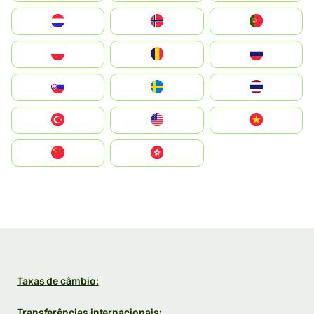
Nederland
Norge
Portugal
Polska
România
Россия
Slovensko
Ruoŧŧa
ไทย
Türkiye
United States
Vietnam
中国
中國香港特別行政區
Taxas de câmbio:
Transferências internacionais: