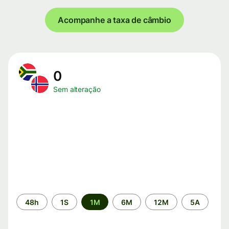
Acompanhe a taxa de câmbio
0
Sem alteração
Período
48h
1S
1M
6M
12M
5A
de
tempo