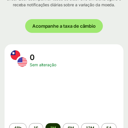
receba notificações diárias sobre a variação da moeda.
Acompanhe a taxa de câmbio
0
Sem alteração
Período
48h
1S
1M
6M
12M
5A