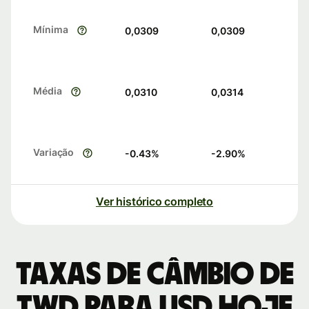
Mínima
0,0309
0,0309
Média
0,0310
0,0314
Variação
-0.43
%
-2.90
%
Ver histórico completo
Taxas de câmbio de
TWD para USD hoje