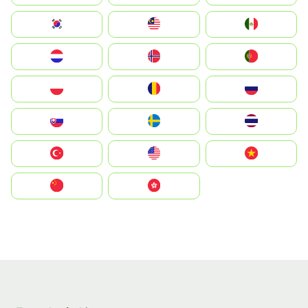
South Korea
Malay
Mexico
Nederland
Norge
Portugal
Polska
România
Россия
Slovensko
Ruoŧŧa
ไทย
Türkiye
United States
Vietnam
中国
中國香港特別行政區