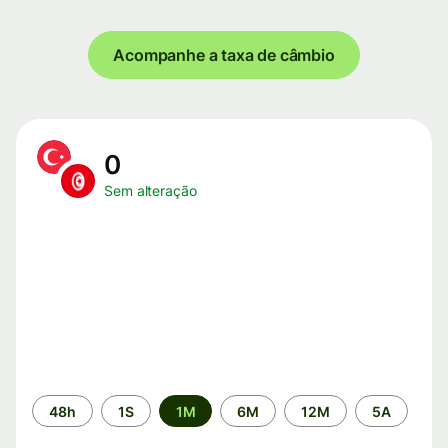
Acompanhe a taxa de câmbio
0
Sem alteração
Período
48h
1S
1M
6M
12M
5A
de
tempo