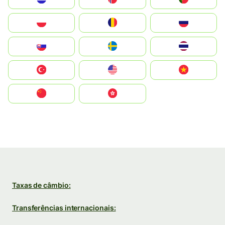
Polska
România
Россия
Slovensko
Ruoŧŧa
ไทย
Türkiye
United States
Vietnam
中国
中國香港特別行政區
Taxas de câmbio:
Transferências internacionais: