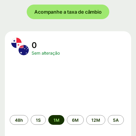
Acompanhe a taxa de câmbio
0
Sem alteração
Período
48h
1S
1M
6M
12M
5A
de
tempo