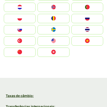
Nederland
Norge
Portugal
Polska
România
Россия
Slovensko
Ruoŧŧa
ไทย
Türkiye
United States
Vietnam
中国
中國香港特別行政區
Taxas de câmbio:
Transferências internacionais: