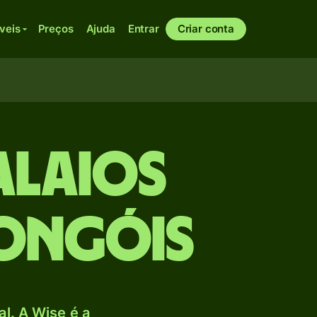
veis
Preços
Ajuda
Entrar
Criar conta
alaios
mongóis
l. A Wise é a