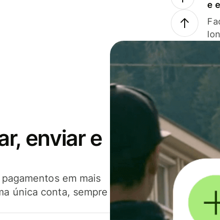
e 
Faç
lo
, enviar e
er pagamentos em mais
ma única conta, sempre