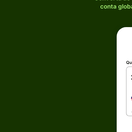
conta globa
Qu