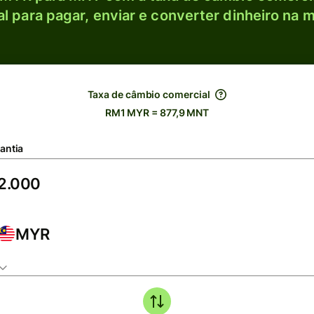
l para pagar, enviar e converter dinheiro na m
Taxa de câmbio comercial
RM1 MYR = 877,9 MNT
antia
MYR