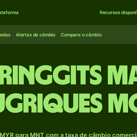
ataforma
Recursos disponí
oedas
Alertas de câmbio
Compare o câmbio
 Ringgits m
ugriques 
MYR para MNT com a taxa de câmbio comercia