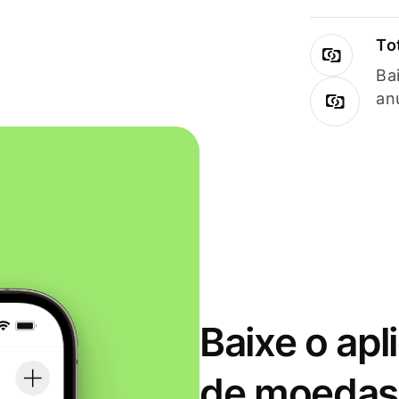
To
Ba
an
Baixe o apl
de moedas 