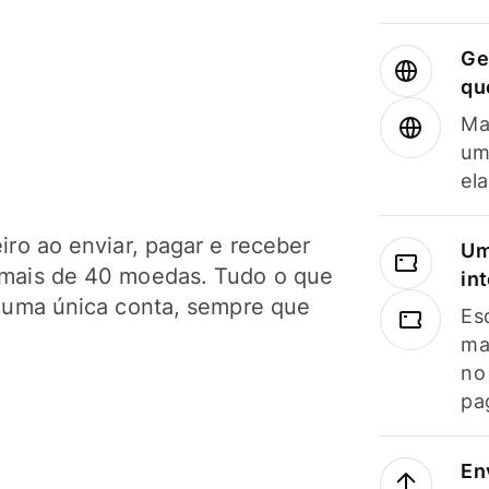
Ge
qu
Ma
um
el
ro ao enviar, pagar e receber
Um
mais de 40 moedas. Tudo o que
in
 uma única conta, sempre que
Es
ma
no
pa
En