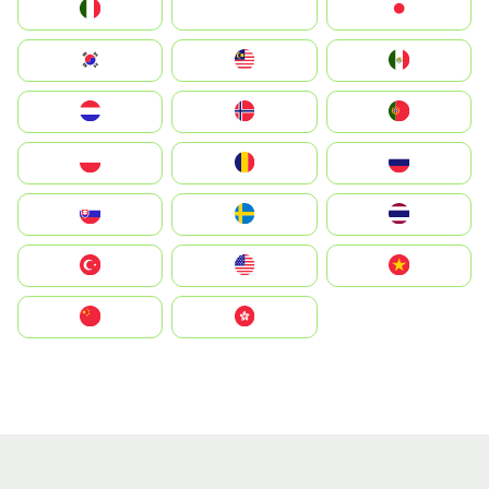
Italia
JA
Japan
South Korea
Malay
Mexico
Nederland
Norge
Portugal
Polska
România
Россия
Slovensko
Ruoŧŧa
ไทย
Türkiye
United States
Vietnam
中国
中國香港特別行政區