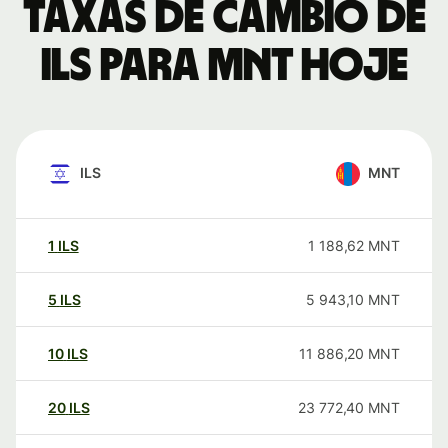
Taxas de câmbio de
ILS para MNT hoje
ILS
MNT
1
ILS
1 188,62
MNT
5
ILS
5 943,10
MNT
10
ILS
11 886,20
MNT
20
ILS
23 772,40
MNT