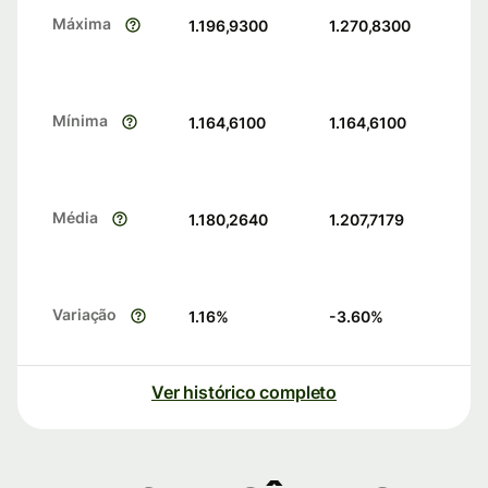
Máxima
1.196,9300
1.270,8300
Mínima
1.164,6100
1.164,6100
Média
1.180,2640
1.207,7179
Variação
1.16
%
-3.60
%
Ver histórico completo