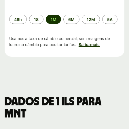
Período
48h
1S
1M
6M
12M
5A
de
tempo
Usamos a taxa de câmbio comercial, sem margens de
lucro no câmbio para ocultar tarifas.
Saiba mais
Dados de 1 ILS para
MNT