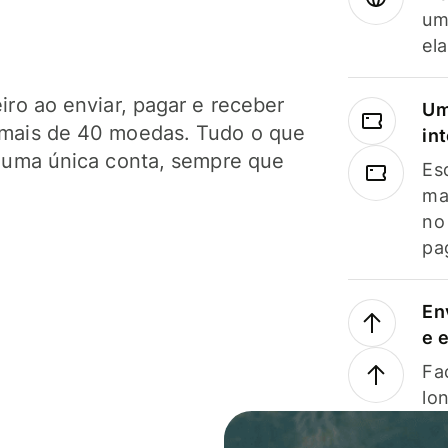
um
el
ro ao enviar, pagar e receber
Um
mais de 40 moedas. Tudo o que
in
 uma única conta, sempre que
Es
ma
no
pa
En
e 
Faç
lo