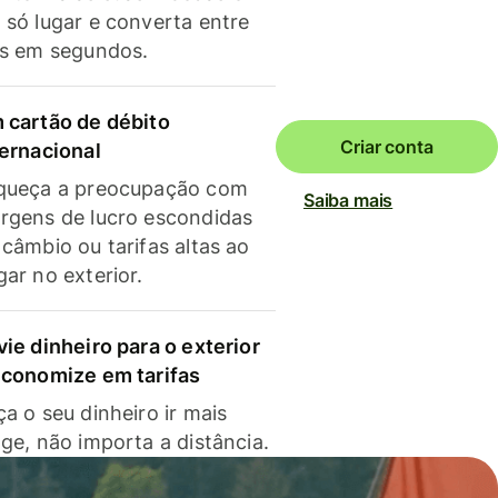
 só lugar e converta entre
as em segundos.
 cartão de débito
Criar conta
ternacional
queça a preocupação com
Saiba mais
rgens de lucro escondidas
 câmbio ou tarifas altas ao
gar no exterior.
vie dinheiro para o exterior
economize em tarifas
a o seu dinheiro ir mais
nge, não importa a distância.