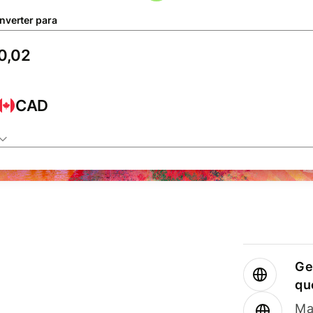
nverter para
CAD
Ge
qu
Ma