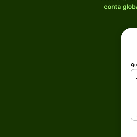
conta globa
Qu