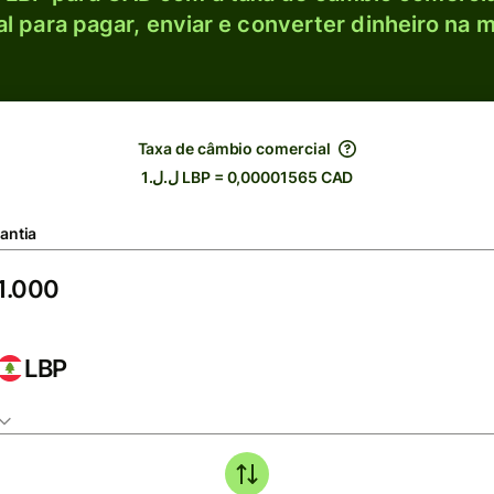
l para pagar, enviar e converter dinheiro na m
Taxa de câmbio comercial
ل.ل.1 LBP = 0,00001565 CAD
antia
LBP