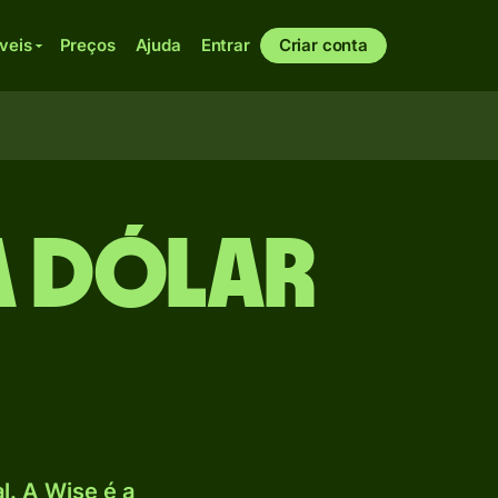
veis
Preços
Ajuda
Entrar
Criar conta
a Dólar
. A Wise é a