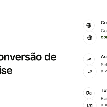
Co
Co
co
conversão de
Ac
Se
ise
a 
To
Ba
an