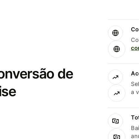
Co
Co
co
conversão de
Ac
Se
ise
a 
To
Ba
an