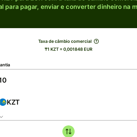
l para pagar, enviar e converter dinheiro na m
Taxa de câmbio comercial
₸1 KZT = 0,001848 EUR
antia
KZT