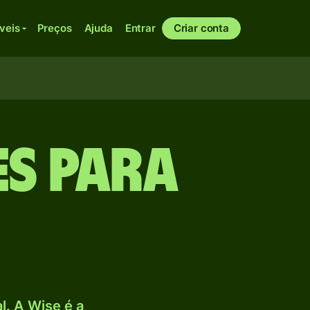
veis
Preços
Ajuda
Entrar
Criar conta
es para
. A Wise é a