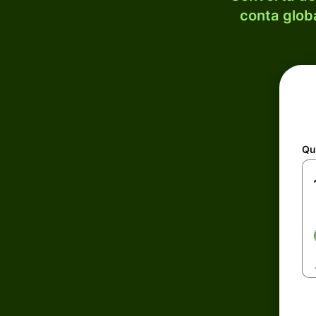
conta globa
Qu