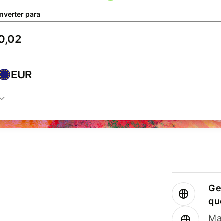
nverter para
EUR
Ge
qu
Ma