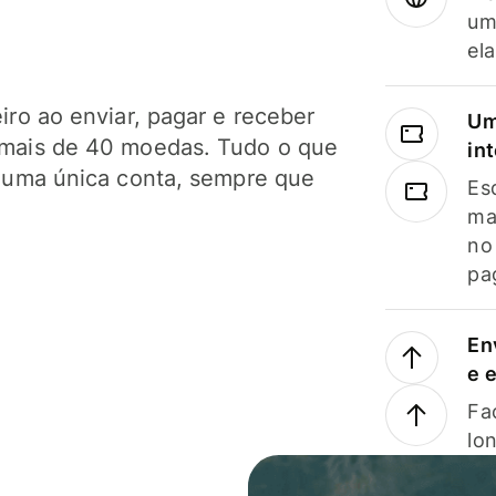
um
el
ro ao enviar, pagar e receber
Um
mais de 40 moedas. Tudo o que
in
 uma única conta, sempre que
Es
ma
no
pa
En
e 
Faç
lo