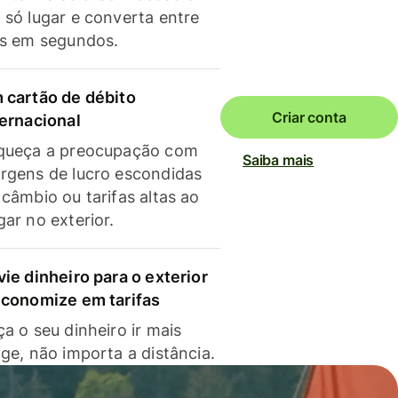
 só lugar e converta entre
as em segundos.
 cartão de débito
Criar conta
ternacional
queça a preocupação com
Saiba mais
rgens de lucro escondidas
 câmbio ou tarifas altas ao
gar no exterior.
vie dinheiro para o exterior
economize em tarifas
a o seu dinheiro ir mais
nge, não importa a distância.