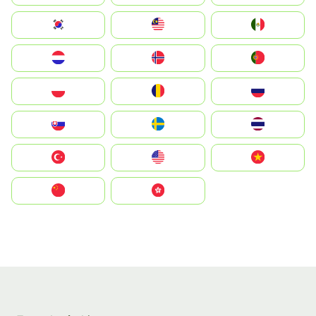
South Korea
Malay
Mexico
Nederland
Norge
Portugal
Polska
România
Россия
Slovensko
Ruoŧŧa
ไทย
Türkiye
United States
Vietnam
中国
中國香港特別行政區