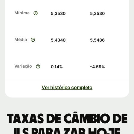
Mínima
5,3530
5,3530
Média
5,4340
5,5486
Variação
0.14
%
-4.59
%
Ver histórico completo
Taxas de câmbio de
ILS para ZAR hoje