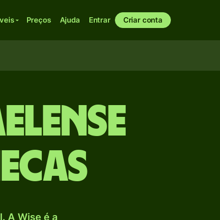
veis
Preços
Ajuda
Entrar
Criar conta
aelense
ecas
. A Wise é a