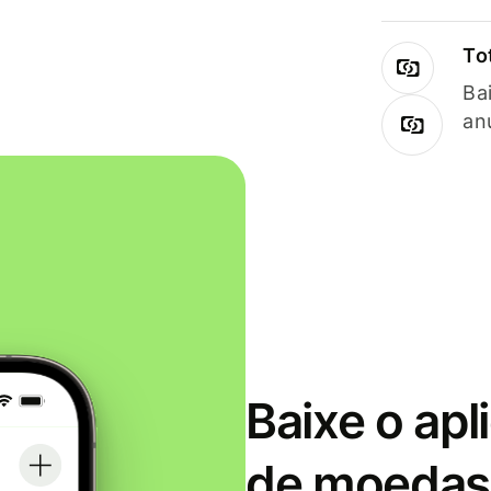
To
Ba
an
Baixe o apl
de moedas 