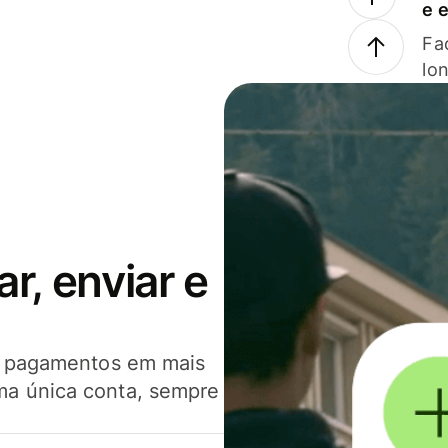
e 
Faç
lo
, enviar e
er pagamentos em mais
ma única conta, sempre