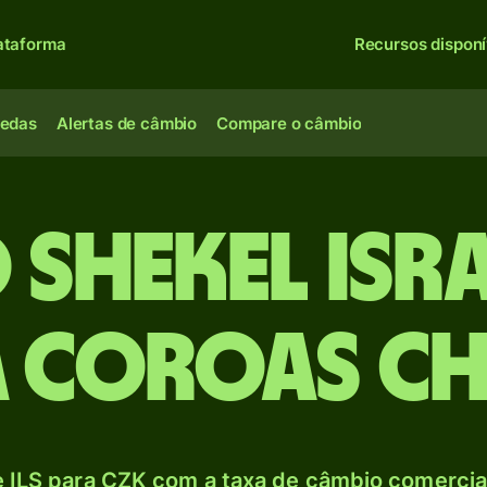
ataforma
Recursos disponí
oedas
Alertas de câmbio
Compare o câmbio
 shekel isr
a Coroas ch
 ILS para CZK com a taxa de câmbio comercial