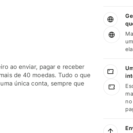
Ge
qu
Ma
um
el
ro ao enviar, pagar e receber
Um
mais de 40 moedas. Tudo o que
in
 uma única conta, sempre que
Es
ma
no
pa
En