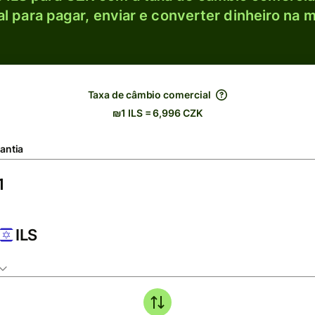
l para pagar, enviar e converter dinheiro na m
Taxa de câmbio comercial
₪1 ILS = 6,996 CZK
antia
ILS