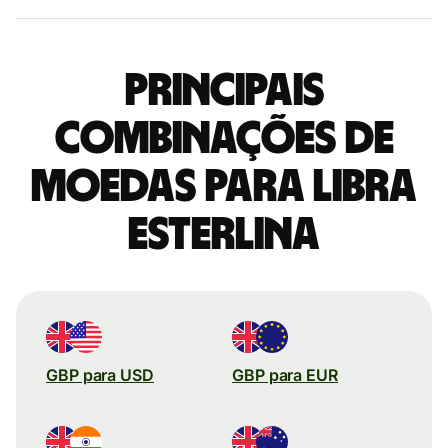
Principais
combinações de
moedas para Libra
esterlina
GBP para USD
GBP para EUR