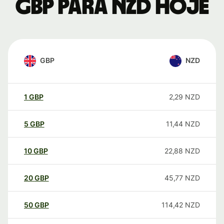
GBP para NZD hoje
GBP
NZD
1
GBP
2,29
NZD
5
GBP
11,44
NZD
10
GBP
22,88
NZD
20
GBP
45,77
NZD
50
GBP
114,42
NZD