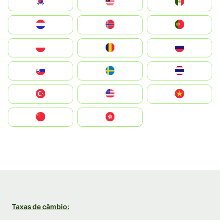
South Korea
Malay
Mexico
Nederland
Norge
Portugal
Polska
România
Россия
Slovensko
Ruoŧŧa
ไทย
Türkiye
United States
Vietnam
中国
中國香港特別行政區
Taxas de câmbio: