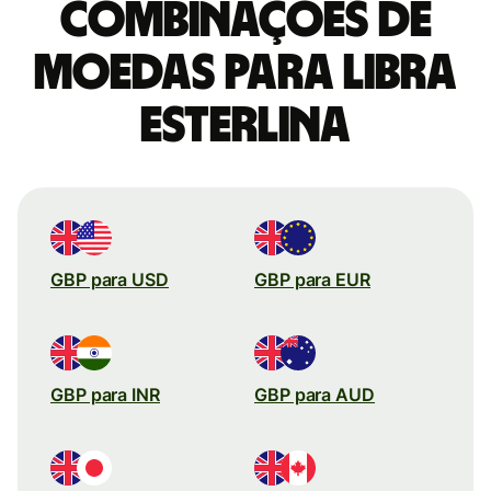
combinações de
moedas para Libra
esterlina
GBP para USD
GBP para EUR
GBP para INR
GBP para AUD