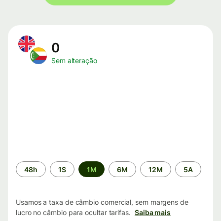
0
Sem alteração
Período
48h
1S
1M
6M
12M
5A
de
tempo
Usamos a taxa de câmbio comercial, sem margens de
lucro no câmbio para ocultar tarifas.
Saiba mais