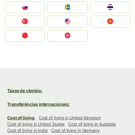
Slovensko
Ruoŧŧa
ไทย
Türkiye
United States
Vietnam
中国
中國香港特別行政區
Taxas de câmbio:
Transferências internacionais:
Cost of living:
Cost of living in United Kingdom
Cost of living in United States
Cost of living in Australia
Cost of living in India
Cost of living in Germany