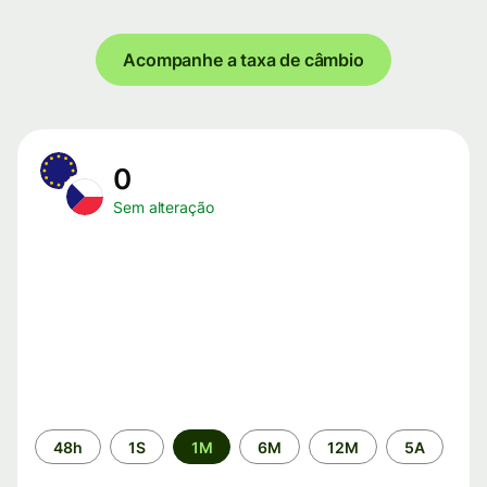
Acompanhe a taxa de câmbio
0
Sem alteração
Período
48h
1S
1M
6M
12M
5A
de
tempo