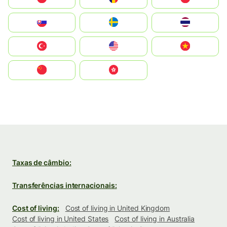
Slovensko
Ruoŧŧa
ไทย
Türkiye
United States
Vietnam
中国
中國香港特別行政區
Taxas de câmbio:
Transferências internacionais:
Cost of living:
Cost of living in United Kingdom
Cost of living in United States
Cost of living in Australia