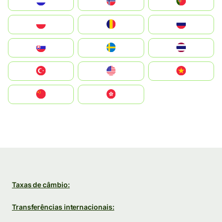
Nederland
Norge
Portugal
Polska
România
Россия
Slovensko
Ruoŧŧa
ไทย
Türkiye
United States
Vietnam
中国
中國香港特別行政區
Taxas de câmbio:
Transferências internacionais: