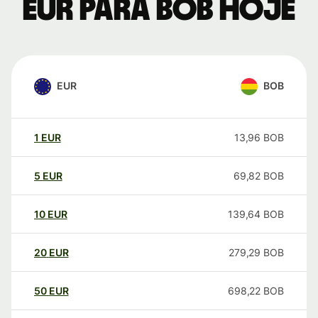
EUR para BOB hoje
EUR
BOB
1
EUR
13,96
BOB
5
EUR
69,82
BOB
10
EUR
139,64
BOB
20
EUR
279,29
BOB
50
EUR
698,22
BOB