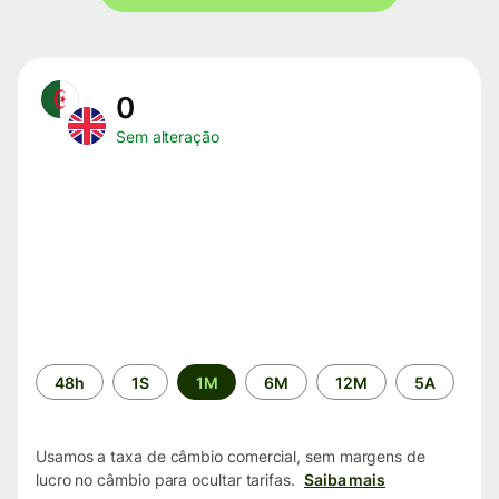
0
Sem alteração
Período
48h
1S
1M
6M
12M
5A
de
tempo
Usamos a taxa de câmbio comercial, sem margens de
lucro no câmbio para ocultar tarifas.
Saiba mais