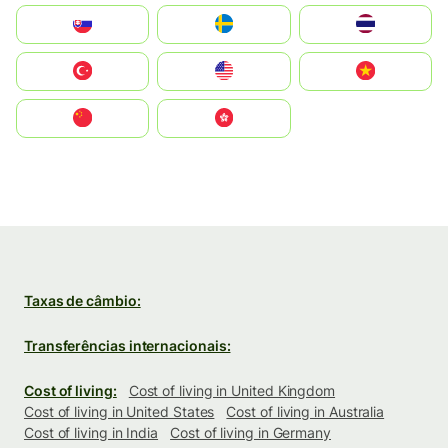
Slovensko
Ruoŧŧa
ไทย
Türkiye
United States
Vietnam
中国
中國香港特別行政區
Taxas de câmbio:
Transferências internacionais:
Cost of living:
Cost of living in United Kingdom
Cost of living in United States
Cost of living in Australia
Cost of living in India
Cost of living in Germany