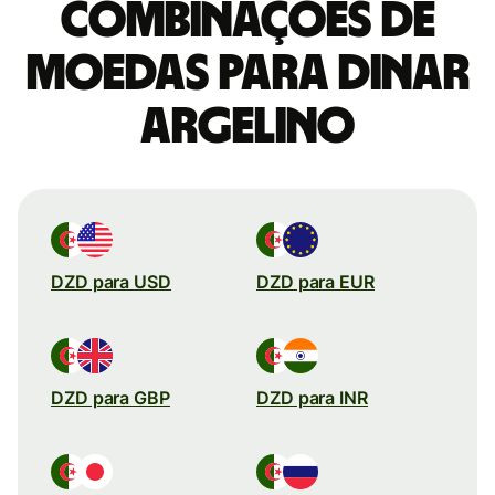
combinações de
moedas para Dinar
argelino
DZD para USD
DZD para EUR
DZD para GBP
DZD para INR