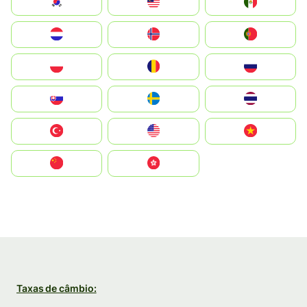
South Korea
Malay
Mexico
Nederland
Norge
Portugal
Polska
România
Россия
Slovensko
Ruoŧŧa
ไทย
Türkiye
United States
Vietnam
中国
中國香港特別行政區
Taxas de câmbio: