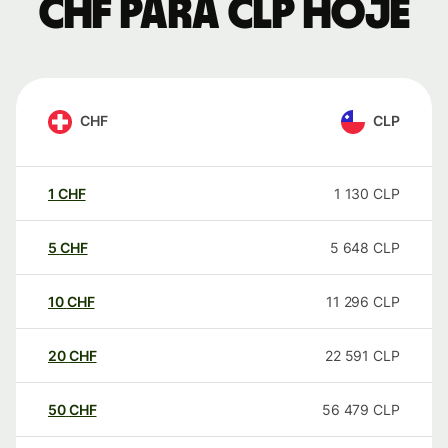
CHF para CLP hoje
CHF
CLP
1
CHF
1 130
CLP
5
CHF
5 648
CLP
10
CHF
11 296
CLP
20
CHF
22 591
CLP
50
CHF
56 479
CLP