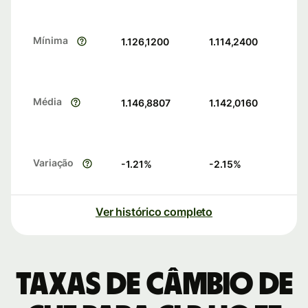
Mínima
1.126,1200
1.114,2400
Média
1.146,8807
1.142,0160
Variação
-1.21
%
-2.15
%
Ver histórico completo
Taxas de câmbio de