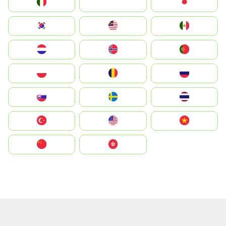
Italia
JA
Japan
South Korea
Malay
Mexico
Nederland
Norge
Portugal
Polska
România
Россия
Slovensko
Ruoŧŧa
ไทย
Türkiye
United States
Vietnam
中国
中國香港特別行政區