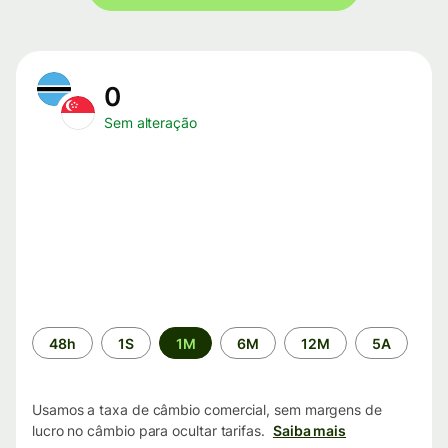
0
Sem alteração
Período
48h
1S
1M
6M
12M
5A
de
tempo
Usamos a taxa de câmbio comercial, sem margens de
lucro no câmbio para ocultar tarifas.
Saiba mais