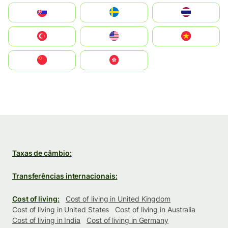
Slovensko
Ruoŧŧa
ไทย
Türkiye
United States
Vietnam
中国
中國香港特別行政區
Taxas de câmbio:
Transferências internacionais:
Cost of living:
Cost of living in United Kingdom
Cost of living in United States
Cost of living in Australia
Cost of living in India
Cost of living in Germany