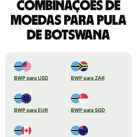
combinações de
moedas para Pula
de Botswana
BWP para USD
BWP para ZAR
BWP para EUR
BWP para SGD