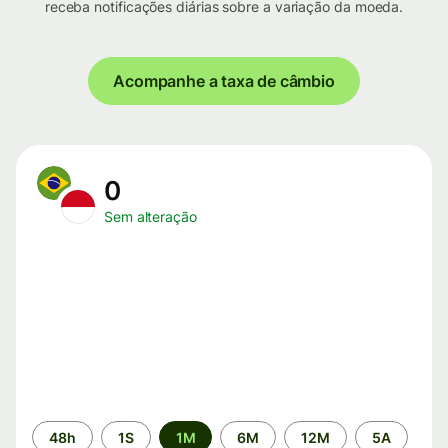
receba notificações diárias sobre a variação da moeda.
Acompanhe a taxa de câmbio
0
Sem alteração
Período
48h
1S
1M
6M
12M
5A