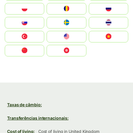
Polska
România
Россия
Slovensko
Ruoŧŧa
ไทย
Türkiye
United States
Vietnam
中国
中國香港特別行政區
Taxas de câmbio:
Transferências internacionais:
Cost of living:
Cost of living in United Kingdom