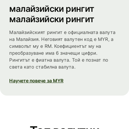
малайзийски рингит
малайзийски рингит
Малайзийският рингит е официалната валута
на Малайзия. Неговият валутен код е MYR, а
символът му е RM. Коефициентът му на
преобразуване има 6 значещи цифри.
Рингитът е фиатна валута. Той е познат по
света като стабилна валута.
Научете повече за MYR