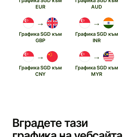
Графика SGD към
Графика SGD към
EUR
AUD
→
→
Графика SGD към
Графика SGD към
GBP
INR
→
→
Графика SGD към
Графика SGD към
CNY
MYR
Вградете тази
графика на уебсайта