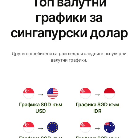
Топ валутни
графики за
сингапурски долар
Други потребители са разгледали следните популярни
валутни графики.
→
→
Графика SGD към
Графика SGD към
USD
IDR
→
→