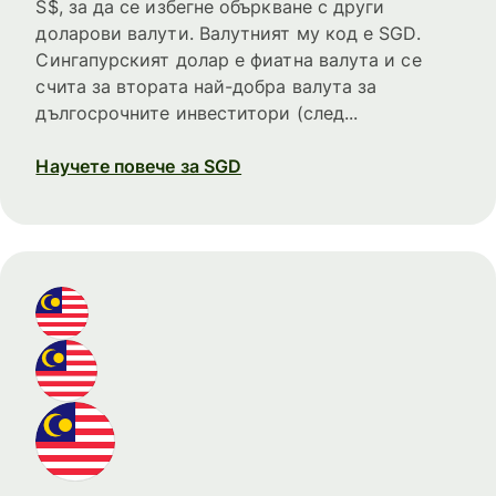
S$, за да се избегне объркване с други
доларови валути. Валутният му код е SGD.
Сингапурският долар е фиатна валута и се
счита за втората най-добра валута за
дългосрочните инвеститори (след...
Научете повече за SGD