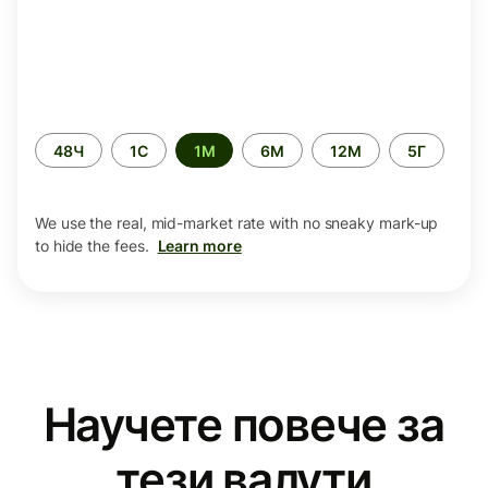
Time
48Ч
1С
1М
6М
12М
5Г
period
We use the real, mid-market rate with no sneaky mark-up
to hide the fees.
Learn more
Научете повече за
тези валути