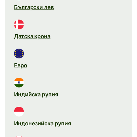
Български лев
Датска крона
Евро
Индийска рупия
Индонезийска рупия