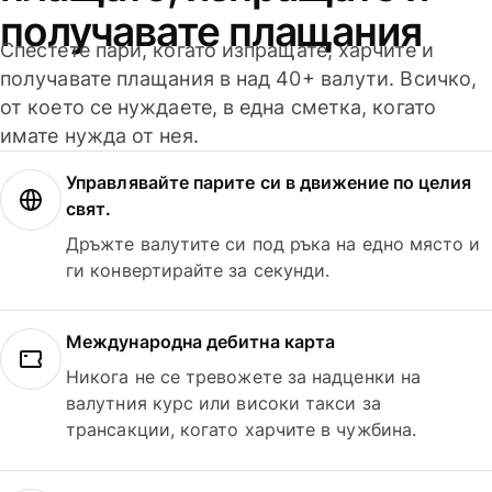
получавате плащания
Спестете пари, когато изпращате, харчите и
получавате плащания в над 40+ валути. Всичко,
от което се нуждаете, в една сметка, когато
имате нужда от нея.
Управлявайте парите си в движение по целия
свят.
Дръжте валутите си под ръка на едно място и
ги конвертирайте за секунди.
Международна дебитна карта
Никога не се тревожете за надценки на
валутния курс или високи такси за
трансакции, когато харчите в чужбина.