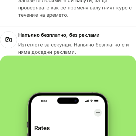
Запазете любимите си валути, за да
проверявате как се променя валутният курс с
течение на времето.
Напълно безплатно, без реклами
Изтеглете за секунди. Напълно безплатно е и
няма досадни реклами.