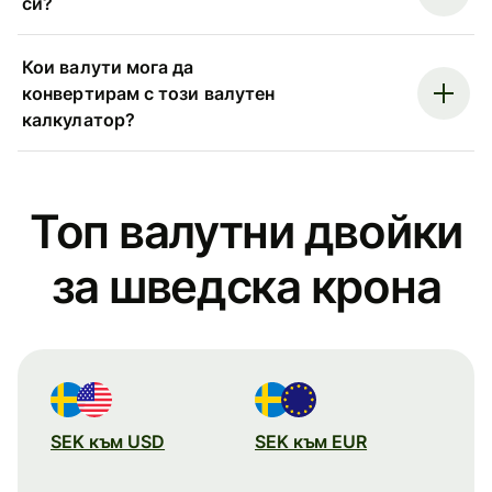
си?
Кои валути мога да
конвертирам с този валутен
калкулатор?
Топ валутни двойки
за шведска крона
SEK към USD
SEK към EUR