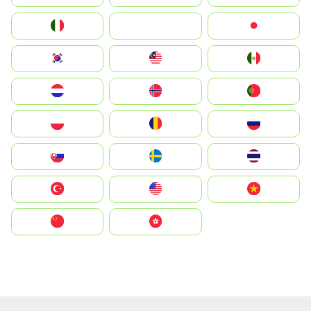
Italia
JA
Japan
South Korea
Malay
Mexico
Nederland
Norge
Portugal
Polska
România
Россия
Slovensko
Ruoŧŧa
ไทย
Türkiye
United States
Vietnam
中国
中國香港特別行政區