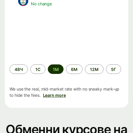
No change
Time
48Ч
1С
1М
6М
12М
5Г
period
We use the real, mid-market rate with no sneaky mark-up
to hide the fees.
Learn more
Обменни курсове на