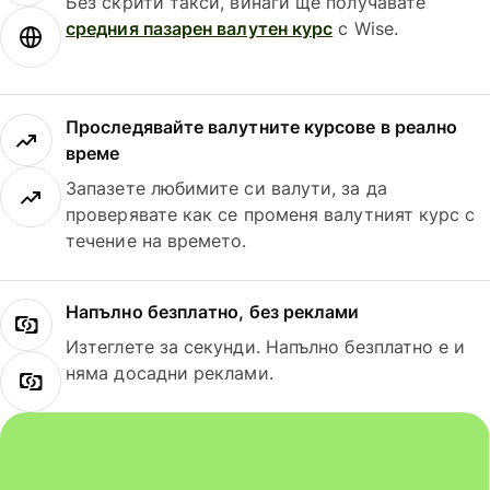
Без скрити такси, винаги ще получавате
средния пазарен валутен курс
с Wise.
Проследявайте валутните курсове в реално
време
Запазете любимите си валути, за да
проверявате как се променя валутният курс с
течение на времето.
Напълно безплатно, без реклами
Изтеглете за секунди. Напълно безплатно е и
няма досадни реклами.