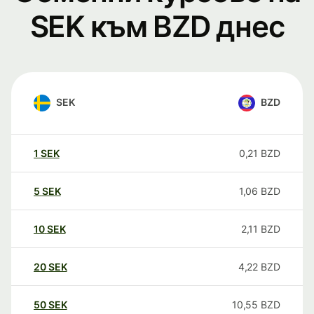
SEK към BZD днес
SEK
BZD
1
SEK
0,21
BZD
5
SEK
1,06
BZD
10
SEK
2,11
BZD
20
SEK
4,22
BZD
50
SEK
10,55
BZD