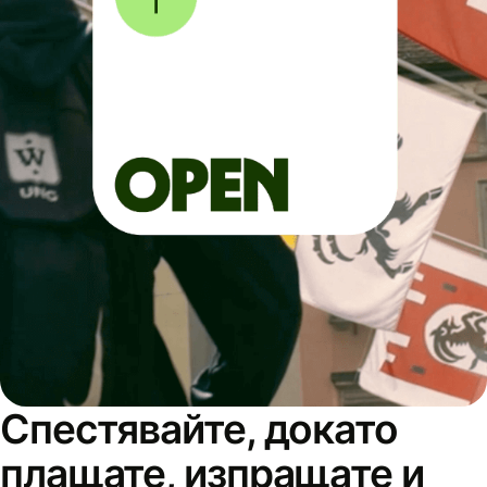
Спестявайте, докато
плащате, изпращате и