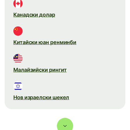
Канадски долар
Китайски юан ренминби
Малайзийски рингит
Нов израелски шекел