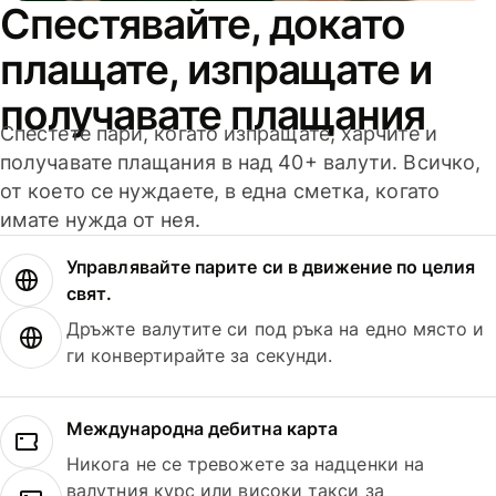
Спестявайте, докато
плащате, изпращате и
получавате плащания
Спестете пари, когато изпращате, харчите и
получавате плащания в над 40+ валути. Всичко,
от което се нуждаете, в една сметка, когато
имате нужда от нея.
Управлявайте парите си в движение по целия
свят.
Дръжте валутите си под ръка на едно място и
ги конвертирайте за секунди.
Международна дебитна карта
Никога не се тревожете за надценки на
валутния курс или високи такси за