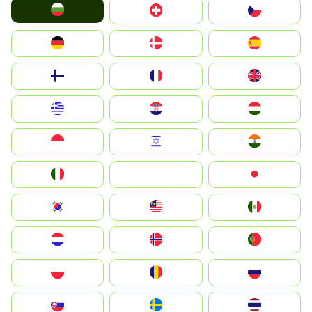
България
Switzerland
Czechia
Deutschland
Denmark
España
Suomi
France
United Kingdom
Greece
Hrvatska
Magyarország
Indonesia
Israel
India
Italia
JA
Japan
South Korea
Malay
Mexico
Nederland
Norge
Portugal
Polska
România
Россия
Slovensko
Ruoŧŧa
ไทย