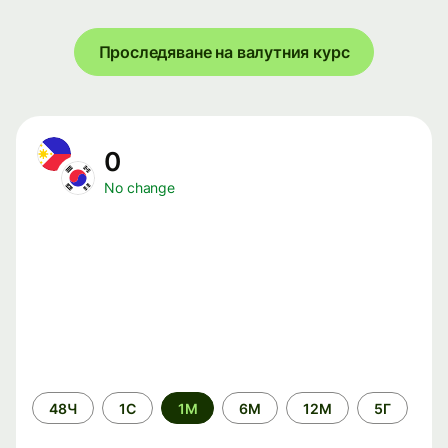
Проследяване на валутния курс
0
No change
Time
48Ч
1С
1М
6М
12М
5Г
period