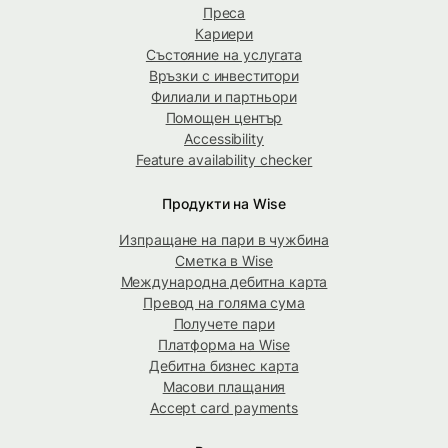
Преса
Кариери
Състояние на услугата
Връзки с инвеститори
Филиали и партньори
Помощен център
Accessibility
Feature availability checker
Продукти на Wise
Изпращане на пари в чужбина
Сметка в Wise
Международна дебитна карта
Превод на голяма сума
Получете пари
Платформа на Wise
Дебитна бизнес карта
Масови плащания
Accept card payments