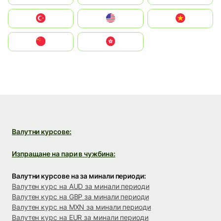
Türkiye
United States
Vietnam
中国
中國香港特別行政區
Валутни курсове:
Изпращане на пари в чужбина:
Валутни курсове на за минали периоди:
Валутен курс на AUD за минали периоди
Валутен курс на GBP за минали периоди
Валутен курс на MXN за минали периоди
Валутен курс на EUR за минали периоди