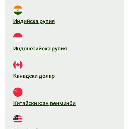
Индийска рупия
Индонезийска рупия
Канадски долар
Китайски юан ренминби