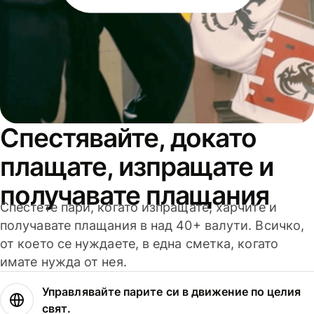
Спестявайте, докато
плащате, изпращате и
получавате плащания
Спестете пари, когато изпращате, харчите и
получавате плащания в над 40+ валути. Всичко,
от което се нуждаете, в една сметка, когато
имате нужда от нея.
Управлявайте парите си в движение по целия
свят.