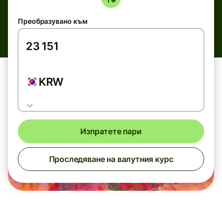
Преобразувано към
KRW
Изпратете пари
Проследяване на валутния курс