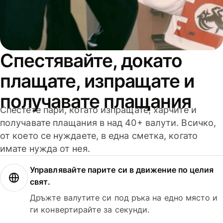
Спестявайте, докато
плащате, изпращате и
получавате плащания
Спестете пари, когато изпращате, харчите и
получавате плащания в над 40+ валути. Всичко,
от което се нуждаете, в една сметка, когато
имате нужда от нея.
Управлявайте парите си в движение по целия
свят.
Дръжте валутите си под ръка на едно място и
ги конвертирайте за секунди.