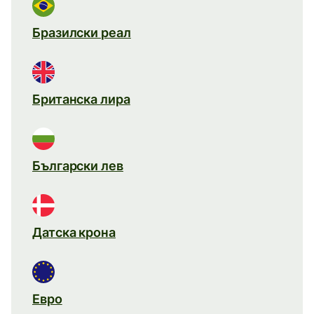
Бразилски реал
Британска лира
Български лев
Датска крона
Евро