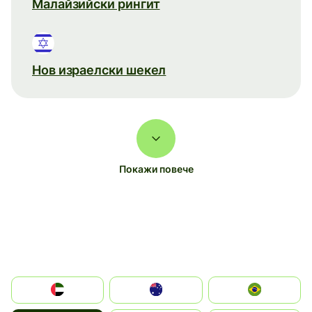
Малайзийски рингит
Нов израелски шекел
Покажи повече
الإمارات العربية المتحدة
Australia
Brazil