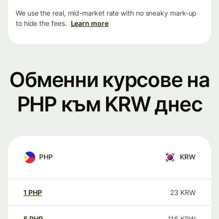
We use the real, mid-market rate with no sneaky mark-up
to hide the fees.
Learn more
Обменни курсове на
PHP към KRW днес
PHP
KRW
1
PHP
23
KRW
5
PHP
116
KRW