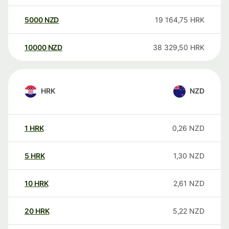
5000
NZD
19 164,75
HRK
10000
NZD
38 329,50
HRK
HRK
NZD
1
HRK
0,26
NZD
5
HRK
1,30
NZD
10
HRK
2,61
NZD
20
HRK
5,22
NZD