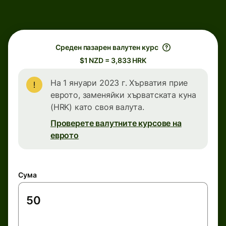
Среден пазарен валутен курс
$1 NZD = 3,833 HRK
На 1 януари 2023 г. Хърватия прие
еврото, заменяйки хърватската куна
(HRK) като своя валута.
Проверете валутните курсове на
еврото
Сума