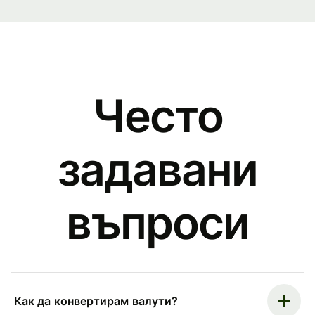
Често
задавани
въпроси
Как да конвертирам валути?