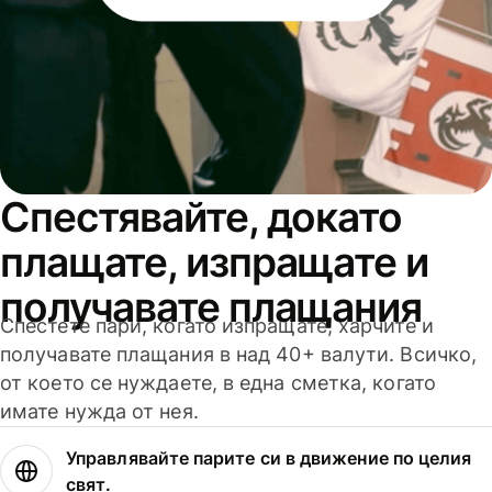
Спестявайте, докато
плащате, изпращате и
получавате плащания
Спестете пари, когато изпращате, харчите и
получавате плащания в над 40+ валути. Всичко,
от което се нуждаете, в една сметка, когато
имате нужда от нея.
Управлявайте парите си в движение по целия
свят.