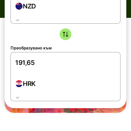
NZD
Преобразувано към
HRK