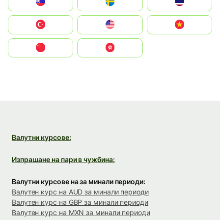
Slovensko
Ruoŧŧa
ไทย
Türkiye
United States
Vietnam
中国
中國香港特別行政區
Валутни курсове:
Изпращане на пари в чужбина:
Валутни курсове на за минали периоди:
Валутен курс на AUD за минали периоди
Валутен курс на GBP за минали периоди
Валутен курс на MXN за минали периоди