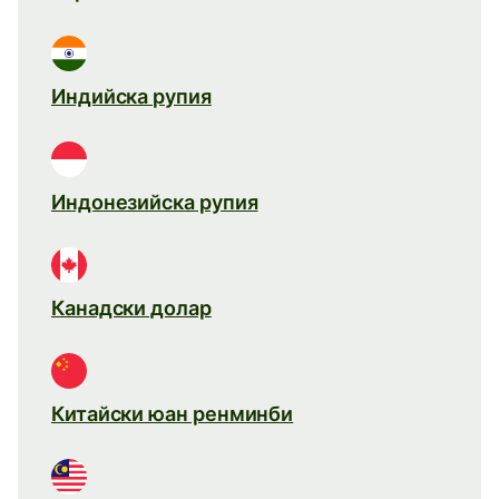
Индийска рупия
Индонезийска рупия
Канадски долар
Китайски юан ренминби