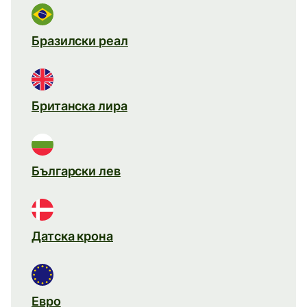
Бразилски реал
Британска лира
Български лев
Датска крона
Евро