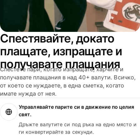
Спестявайте, докато
плащате, изпращате и
получавате плащания
Спестете пари, когато изпращате, харчите и
получавате плащания в над 40+ валути. Всичко,
от което се нуждаете, в една сметка, когато
имате нужда от нея.
Управлявайте парите си в движение по целия
свят.
Дръжте валутите си под ръка на едно място и
ги конвертирайте за секунди.