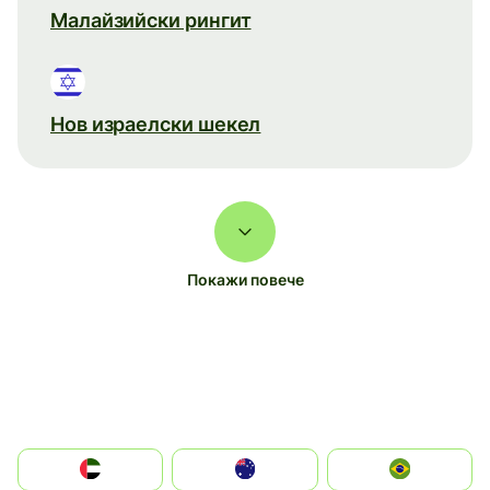
Малайзийски рингит
Нов израелски шекел
Покажи повече
الإمارات العربية المتحدة
Australia
Brazil