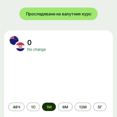
Проследяване на валутния курс
0
No change
Time
48Ч
1С
1М
6М
12М
5Г
period