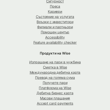
Сигурност
Преса
Кариери
Състояние на услугата
Връзки с инвеститори
Филиали и партньори
Помощен център
Accessibility
Feature availability checker
Продукти на Wise
Изпращане на пари в чужбина
Сметка в Wise
Международна дебитна карта
Превод на голяма сума
Получете пари
Платформа на Wise
Дебитна бизнес карта
Масови плащания
Accept card payments