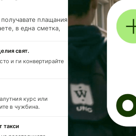
и получавате плащания
аете, в една сметка,
елия свят.
сто и ги конвертирайте
валутния курс или
ите в чужбина.
т такси