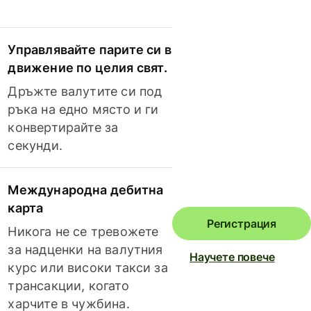
Управлявайте парите си в
движение по целия свят.
Дръжте валутите си под
ръка на едно място и ги
конвертирайте за
секунди.
Международна дебитна
карта
Регистрация
Никога не се тревожете
за надценки на валутния
Научете повече
курс или високи такси за
трансакции, когато
харчите в чужбина.