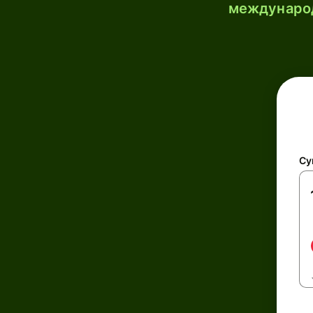
международ
Су