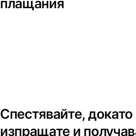
плащания
Спестявайте, докато
изпращате и получав