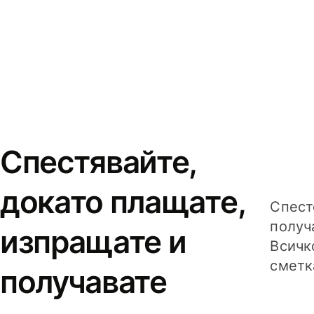
Спестявайте,
докато плащате,
Спест
получ
изпращате и
Всичк
сметк
получавате