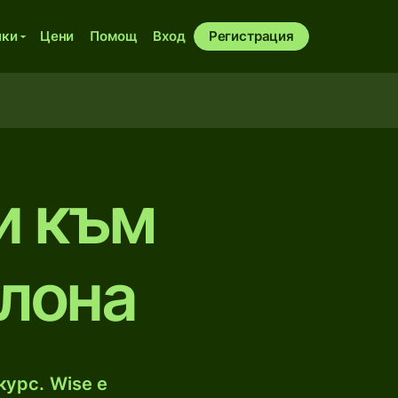
ики
Цени
Помощ
Вход
Регистрация
и към
олона
курс. Wise е