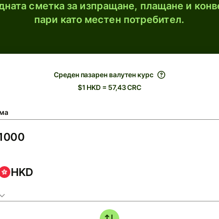
ната сметка за изпращане, плащане и конв
пари като местен потребител.
Среден пазарен валутен курс
$1 HKD = 57,43 CRC
ма
HKD