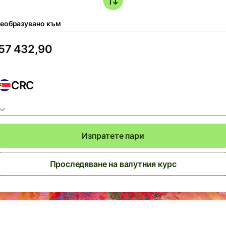
еобразувано към
CRC
Изпратете пари
Проследяване на валутния курс