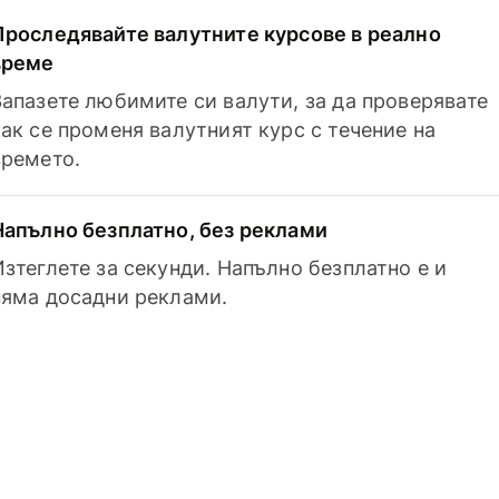
Проследявайте валутните курсове в реално
време
Запазете любимите си валути, за да проверявате
как се променя валутният курс с течение на
времето.
Напълно безплатно, без реклами
Изтеглете за секунди. Напълно безплатно е и
няма досадни реклами.