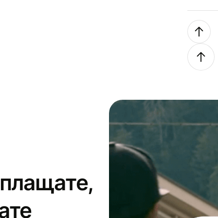
 плащате,
ате