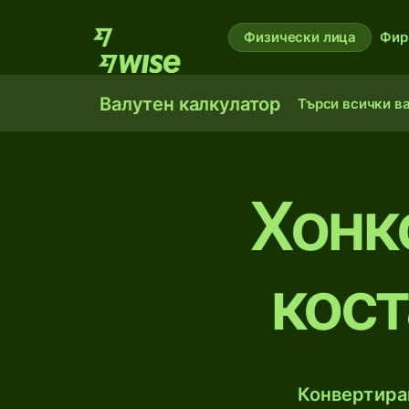
Физически лица
Фир
Валутен калкулатор
Търси всички в
Хонк
кост
Конвертирай