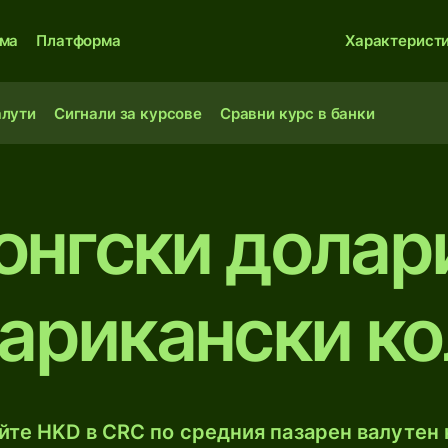
ма
Платформа
Характерист
алути
Сигнали за курсове
Сравни курс в банки
онгски долар
арикански к
те HKD в CRC по средния пазарен валутен 