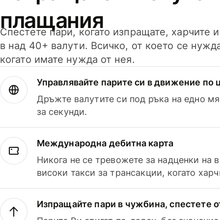
плащания
Спестете пари, когато изпращате, харчите 
в над 40+ валути. Всичко, от което се нужд
когато имате нужда от нея.
Управлявайте парите си в движение по ц
Дръжте валутите си под ръка на едно мя
за секунди.
Международна дебитна карта
Никога не се тревожете за надценки на 
високи такси за трансакции, когато харч
Изпращайте пари в чужбина, спестете о