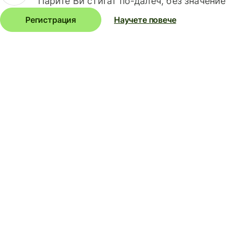
Парите Ви стигат по-далеч, без значение
Регистрация
Научете повече