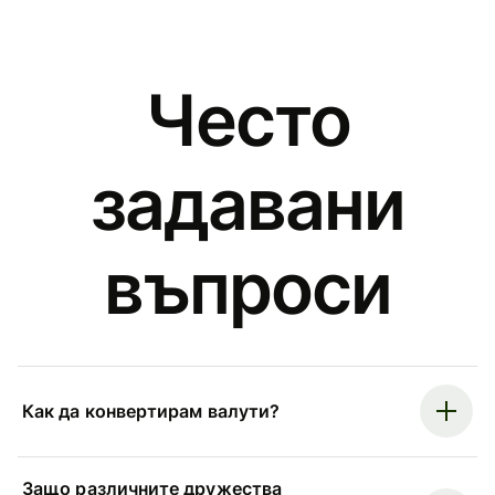
Често
задавани
въпроси
Как да конвертирам валути?
Защо различните дружества