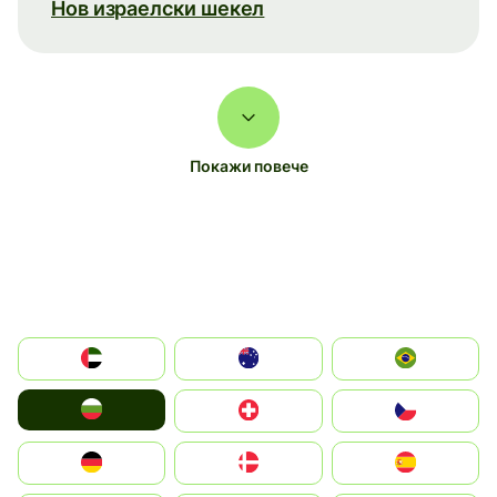
Нов израелски шекел
Покажи повече
الإمارات العربية المتحدة
Australia
Brazil
България
Switzerland
Czechia
Deutschland
Denmark
España