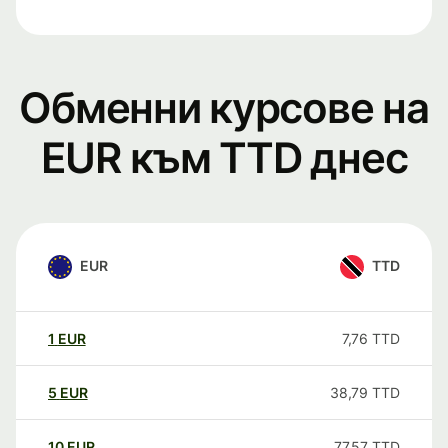
Обменни курсове на
EUR към TTD днес
EUR
TTD
1
EUR
7,76
TTD
5
EUR
38,79
TTD
10
EUR
77,57
TTD