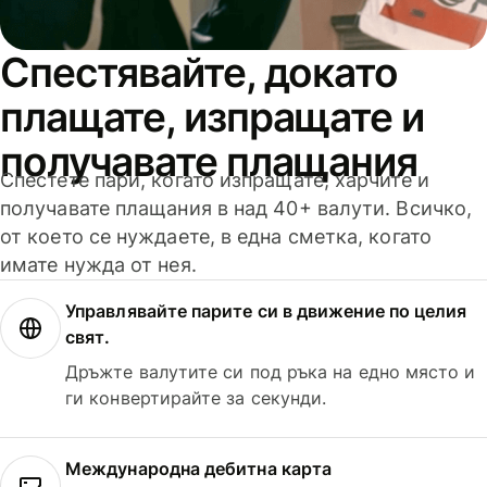
Спестявайте, докато
плащате, изпращате и
получавате плащания
Спестете пари, когато изпращате, харчите и
получавате плащания в над 40+ валути. Всичко,
от което се нуждаете, в една сметка, когато
имате нужда от нея.
Управлявайте парите си в движение по целия
свят.
Дръжте валутите си под ръка на едно място и
ги конвертирайте за секунди.
Международна дебитна карта