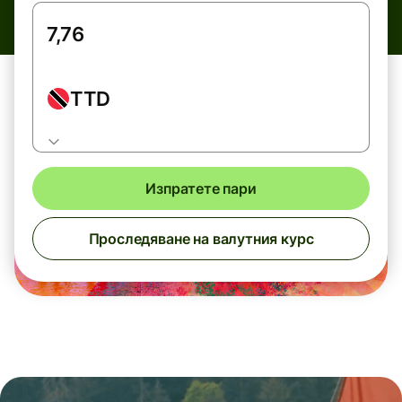
TTD
Изпратете пари
Проследяване на валутния курс