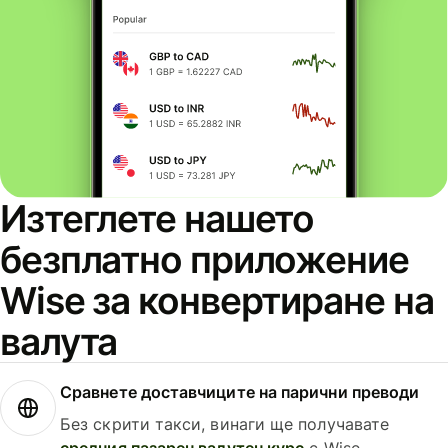
Изтеглете нашето
безплатно приложение
Wise за конвертиране на
валута
Сравнете доставчиците на парични преводи
Без скрити такси, винаги ще получавате
средния пазарен валутен курс
с Wise.