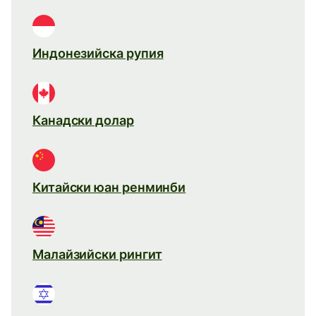
Индонезийска рупия
Канадски долар
Китайски юан ренминби
Малайзийски рингит