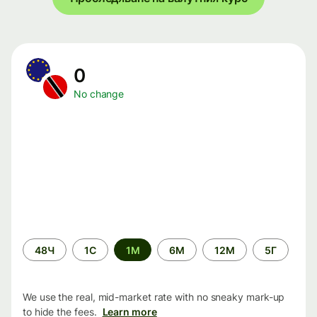
0
No change
Time
48Ч
1С
1М
6М
12М
5Г
period
We use the real, mid-market rate with no sneaky mark-up
to hide the fees.
Learn more