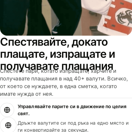
Спестявайте, докато
плащате, изпращате и
получавате плащания
Спестете пари, когато изпращате, харчите и
получавате плащания в над 40+ валути. Всичко,
от което се нуждаете, в една сметка, когато
имате нужда от нея.
Управлявайте парите си в движение по целия
свят.
Дръжте валутите си под ръка на едно място и
ги конвертирайте за секунди.