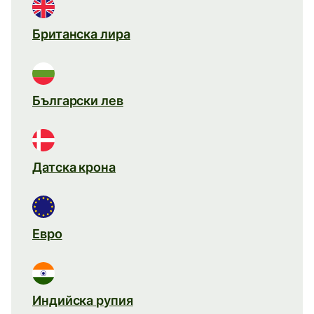
Британска лира
Български лев
Датска крона
Евро
Индийска рупия