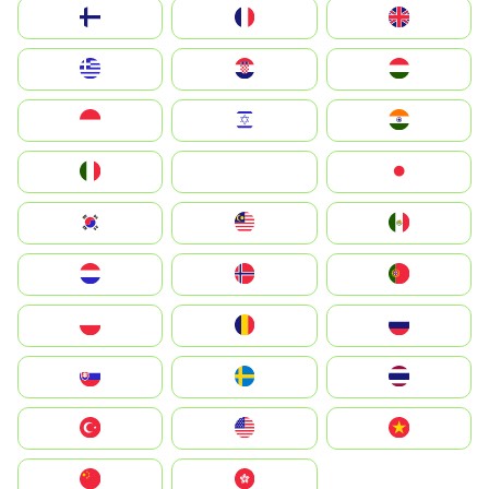
Suomi
France
United Kingdom
Greece
Hrvatska
Magyarország
Indonesia
Israel
India
Italia
JA
Japan
South Korea
Malay
Mexico
Nederland
Norge
Portugal
Polska
România
Россия
Slovensko
Ruoŧŧa
ไทย
Türkiye
United States
Vietnam
中国
中國香港特別行政區