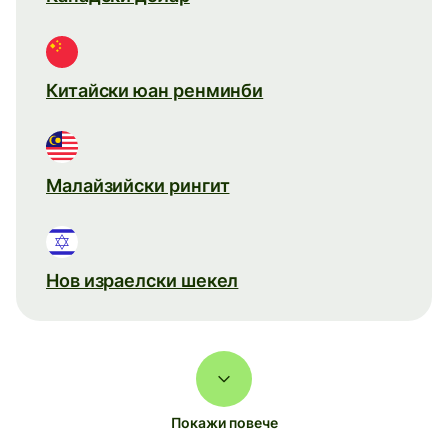
Китайски юан ренминби
Малайзийски рингит
Нов израелски шекел
Покажи повече