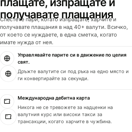
плащате, изпращате и
получавате плащания
Спестете пари, когато изпращате, харчите и
получавате плащания в над 40+ валути. Всичко,
от което се нуждаете, в една сметка, когато
имате нужда от нея.
Управлявайте парите си в движение по целия
свят.
Дръжте валутите си под ръка на едно място и
ги конвертирайте за секунди.
Международна дебитна карта
Никога не се тревожете за надценки на
валутния курс или високи такси за
трансакции, когато харчите в чужбина.