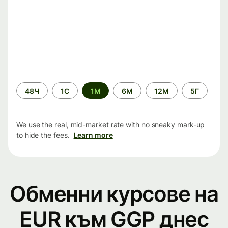
Time
48Ч
1С
1М
6М
12М
5Г
period
We use the real, mid-market rate with no sneaky mark-up
to hide the fees.
Learn more
Обменни курсове на
EUR към GGP днес