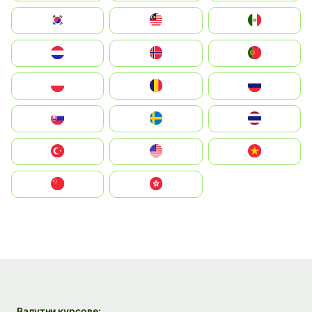
South Korea
Malay
Mexico
Nederland
Norge
Portugal
Polska
România
Россия
Slovensko
Ruoŧŧa
ไทย
Türkiye
United States
Vietnam
中国
中國香港特別行政區
Валутни курсове: