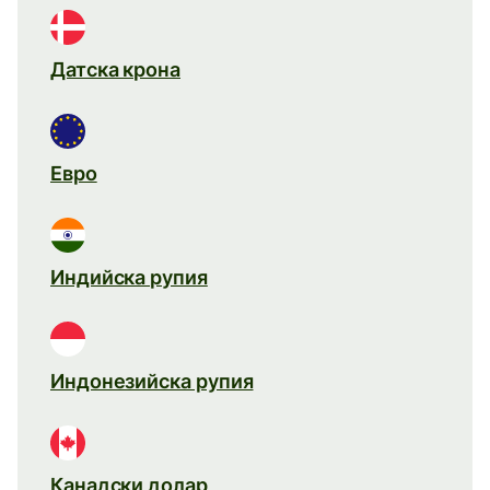
Датска крона
Евро
Индийска рупия
Индонезийска рупия
Канадски долар