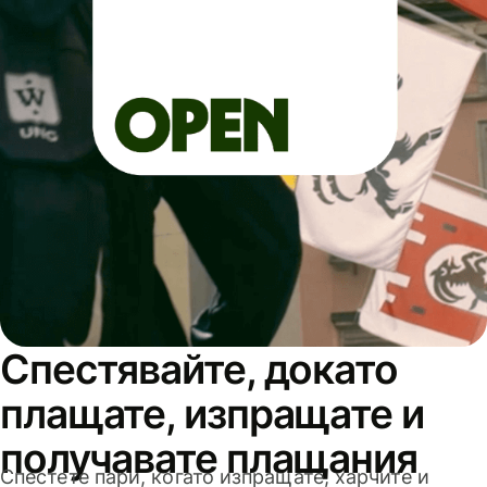
Спестявайте, докато
плащате, изпращате и
получавате плащания
Спестете пари, когато изпращате, харчите и