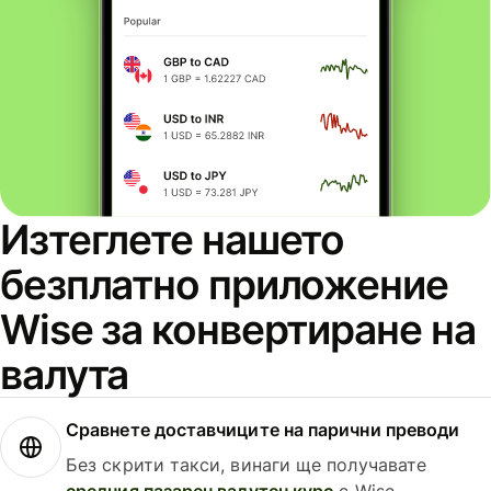
Изтеглете нашето
безплатно приложение
Wise за конвертиране на
валута
Сравнете доставчиците на парични преводи
Без скрити такси, винаги ще получавате
средния пазарен валутен курс
с Wise.