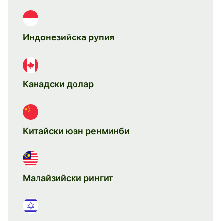
Индонезийска рупия
Канадски долар
Китайски юан ренминби
Малайзийски рингит