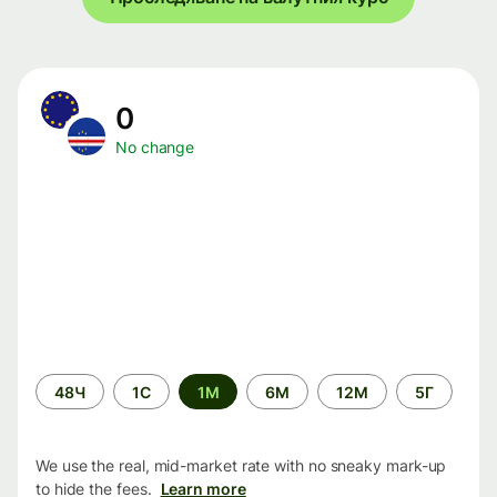
0
No change
Time
48Ч
1С
1М
6М
12М
5Г
period
We use the real, mid-market rate with no sneaky mark-up
to hide the fees.
Learn more