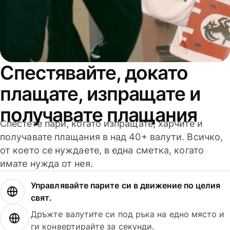
Спестявайте, докато
плащате, изпращате и
получавате плащания
Спестете пари, когато изпращате, харчите и
получавате плащания в над 40+ валути. Всичко,
от което се нуждаете, в една сметка, когато
имате нужда от нея.
Управлявайте парите си в движение по целия
свят.
Дръжте валутите си под ръка на едно място и
ги конвертирайте за секунди.