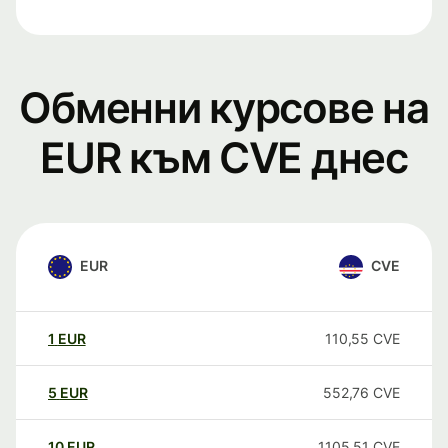
Обменни курсове на
EUR към CVE днес
EUR
CVE
1
EUR
110,55
CVE
5
EUR
552,76
CVE
10
EUR
1105,51
CVE