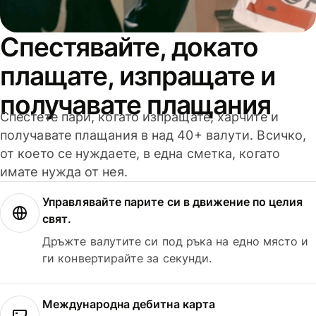
Спестявайте, докато
плащате, изпращате и
получавате плащания
Спестете пари, когато изпращате, харчите и
получавате плащания в над 40+ валути. Всичко,
от което се нуждаете, в една сметка, когато
имате нужда от нея.
Управлявайте парите си в движение по целия
свят.
Дръжте валутите си под ръка на едно място и
ги конвертирайте за секунди.
Международна дебитна карта