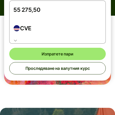
CVE
Изпратете пари
Проследяване на валутния курс