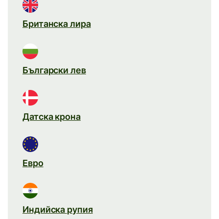
Британска лира
Български лев
Датска крона
Евро
Индийска рупия