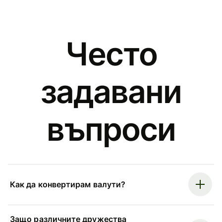
Често
задавани
въпроси
Как да конвертирам валути?
Защо различните дружества