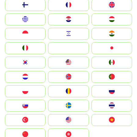
Suomi
France
United Kingdom
Greece
Hrvatska
Magyarország
Indonesia
Israel
India
Italia
JA
Japan
South Korea
Malay
Mexico
Nederland
Norge
Portugal
Polska
România
Россия
Slovensko
Ruoŧŧa
ไทย
Türkiye
United States
Vietnam
中国
中國香港特別行政區