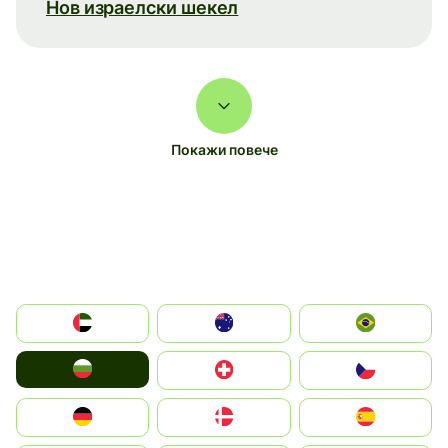
Нов израелски шекел
Покажи повече
الإمارات العربية المتحدة
Australia
Brazil
България
Switzerland
Czechia
Deutschland
Denmark
España