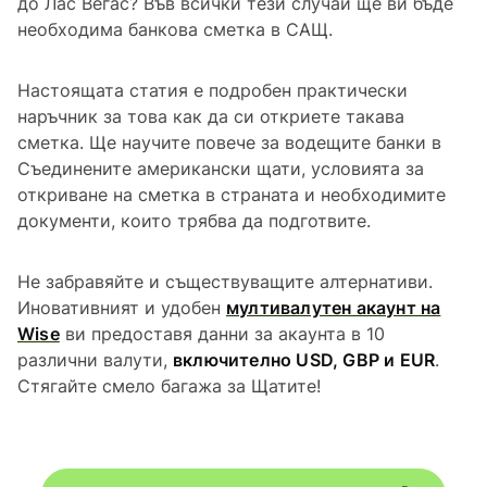
до Лас Вегас? Във всички тези случаи ще ви бъде
необходима банкова сметка в САЩ.
Настоящата статия е подробен практически
наръчник за това как да си откриете такава
сметка. Ще научите повече за водещите банки в
Съединените американски щати, условията за
откриване на сметка в страната и необходимите
документи, които трябва да подготвите.
Не забравяйте и съществуващите алтернативи.
Иновативният и удобен
мултивалутен акаунт на
Wise
ви предоставя данни за акаунта в 10
различни валути,
включително USD, GBP и EUR
.
Стягайте смело багажа за Щатите!