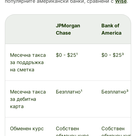
популярните американски банки, сравнени с
Wise
.
JPMorgan
Bank of
Chase
America
Месечна такса
$0 - $25¹
$0 - $25³
за поддръжка
на сметка
Месечна такса
Безплатно¹
Безплатно³
за дебитна
карта
Обменен курс
Собствен
Собствен
обменен курс
обменен курс