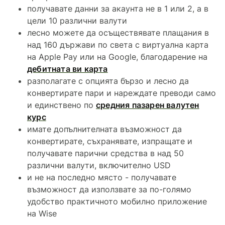
получавате данни за акаунта не в 1 или 2, а в
цели 10 различни валути
лесно можете да осъществявате плащания в
над 160 държави по света с виртуална карта
на Apple Pay или на Google, благодарение на
дебитната ви карта
разполагате с опцията бързо и лесно да
конвертирате пари и нареждате преводи само
и единствено по
средния пазарен валутен
курс
имате допълнителната възможност да
конвертирате, съхранявате, изпращате и
получавате парични средства в над 50
различни валути, включително USD
и не на последно място - получавате
възможност да използвате за по-голямо
удобство практичното мобилно приложение
на Wise