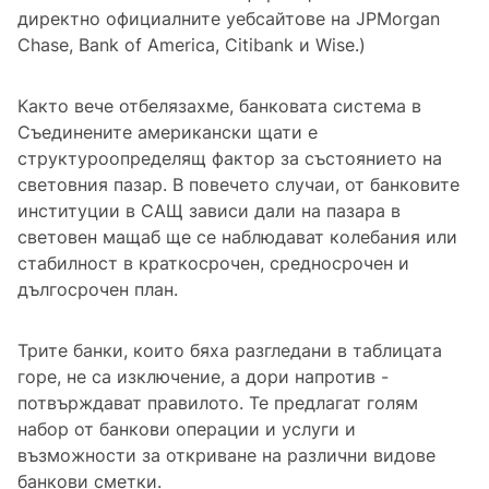
директно официалните уебсайтове на JPMorgan
Chase, Bank of America, Citibank и Wise.)
Както вече отбелязахме, банковата система в
Съединените американски щати е
структуроопределящ фактор за състоянието на
световния пазар. В повечето случаи, от банковите
институции в САЩ зависи дали на пазара в
световен мащаб ще се наблюдават колебания или
стабилност в краткосрочен, средносрочен и
дългосрочен план.
Трите банки, които бяха разгледани в таблицата
горе, не са изключение, а дори напротив -
потвърждават правилото. Те предлагат голям
набор от банкови операции и услуги и
възможности за откриване на различни видове
банкови сметки.