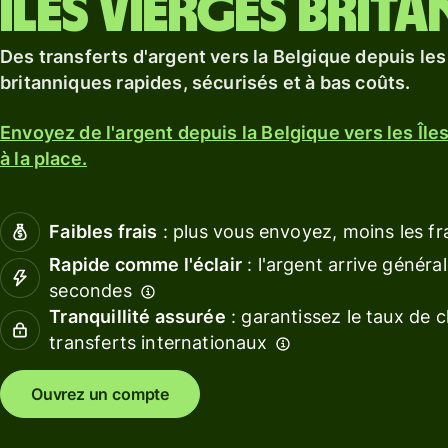
Îles vierges brit
En savoir plus
Gérez
En savoir plus
Obtenir
les
Des transferts d'argent vers la Belgique depuis les
une
financ
carte de
de
britanniques rapides, sécurisés et à bas coûts.
débit
l'équi
Envoyez de l'argent depuis la Belgique vers les Île
Conne
à la place.
Tarification
un logi
de
compta
Tarification
Faibles frais
: plus vous envoyez, moins les fr
personnelle
Rapide comme l'éclair
: l'argent arrive génér
Ressource
secondes
Tranquillité assurée
: garantissez le taux de 
transferts internationaux
Découvrez
les
intégratio
Ouvrez un compte
de l'API