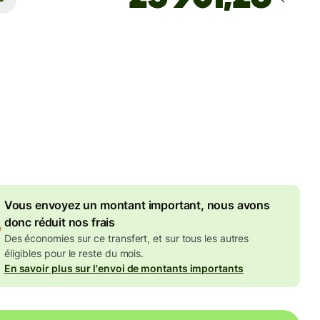
Arrivera
d'ici : vendredi
rais
SD
ans le montant en USD
Frais dégressifs de
4,51 USD
Vous envoyez un montant important, nous avons
donc réduit nos frais
Des économies sur ce transfert, et sur tous les autres
éligibles pour le reste du mois.
En savoir plus sur l'envoi de montants importants