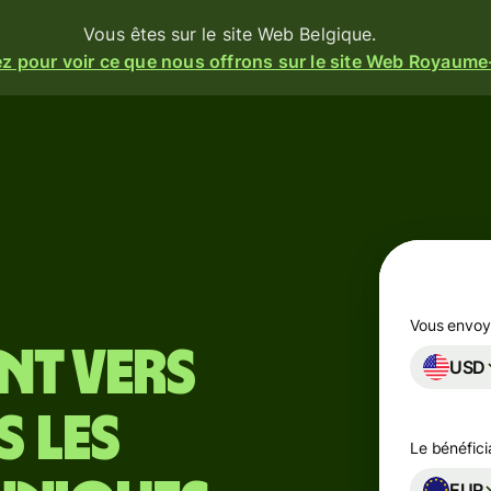
Vous êtes sur le site Web Belgique.
z pour voir ce que nous offrons sur le site Web Royaume
ités
Produits
ez
Envoyer
Recevoir
t
Émettez
ez
des
rm
Vous envo
cartes
nt vers
t
USD
Comptes
ez une
s et
s les
multi-
se
Le bénéficia
devises
seau.
sionnelle
EUR