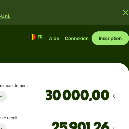
-Uni.
FR
Aide
Connexion
Inscription
yez exactement
,00
ire reçoit