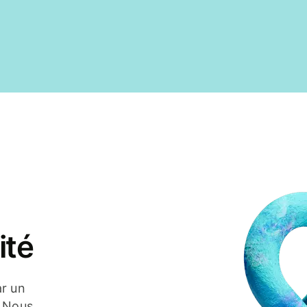
ité
ar un
. Nous