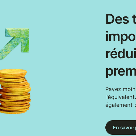
Des t
impor
rédui
prem
Payez moin
l'équivalent
également d
En savoir 