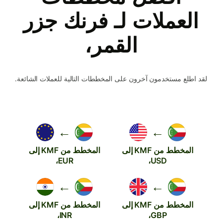
العملات لـ فرنك جزر
القمر،
لقد اطلع مستخدمون آخرون على المخططات التالية للعملات الشائعة.
←
←
المخطط من KMF إلى
المخطط من KMF إلى
EUR،
USD،
←
←
المخطط من KMF إلى
المخطط من KMF إلى
INR،
GBP،