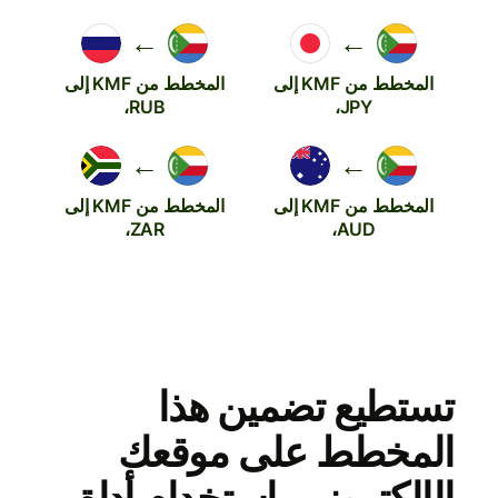
←
←
المخطط من KMF إلى
المخطط من KMF إلى
RUB،
JPY،
←
←
المخطط من KMF إلى
المخطط من KMF إلى
ZAR،
AUD،
تستطيع تضمين هذا
المخطط على موقعك
الإلكتروني باستخدام أداة