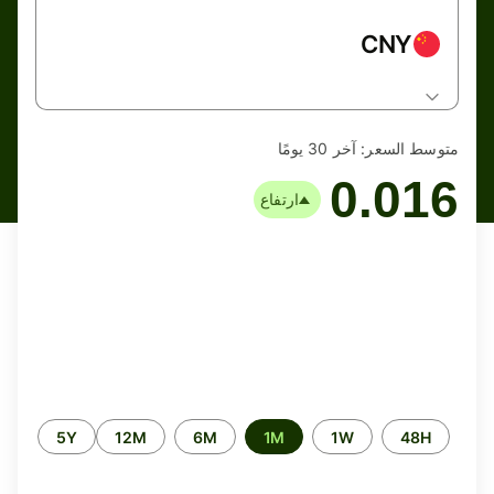
CNY
متوسط السعر:
آخر 30 يومًا
0.016
ارتفاع
الفترة
5Y
12M
6M
1M
1W
48H
الزمنية