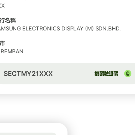
XX
行名稱
AMSUNG ELECTRONICS DISPLAY (M) SDN.BHD.
市
EREMBAN
SECTMY21XXX
複製驗證碼