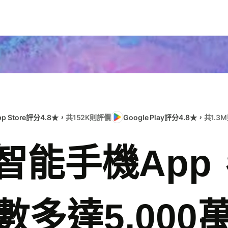
pp Store評分4.8★，
共152K則評價
Google Play評分4.8★，
共1.3
e智能手機Ap
數多達5,000