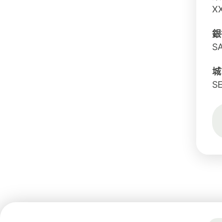
X
銀
S
城
S