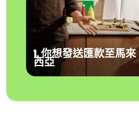
1. 你想發送匯款至馬來
西亞