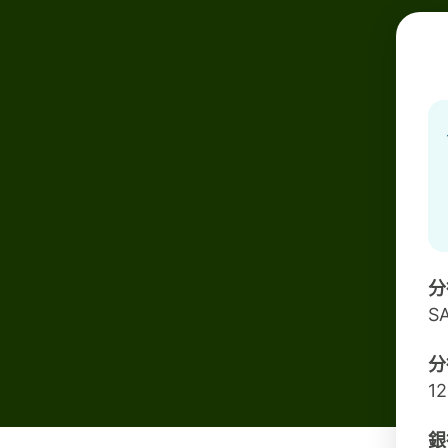
分
S
分
12
銀