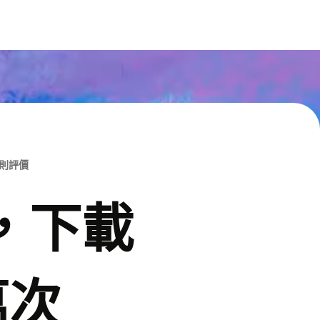
M則評價
p，下載
萬次