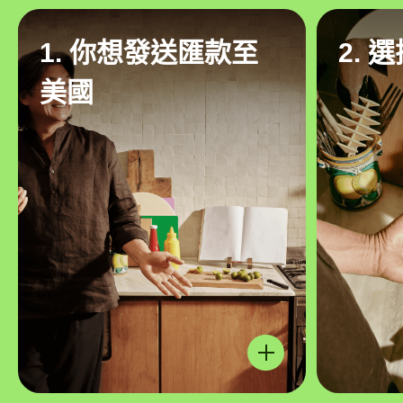
1. 你想發送匯款至
2. 
美國