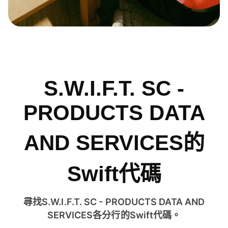
S.W.I.F.T. SC -
PRODUCTS DATA
AND SERVICES的
Swift代碼
尋找S.W.I.F.T. SC - PRODUCTS DATA AND
SERVICES各分行的Swift代碼。