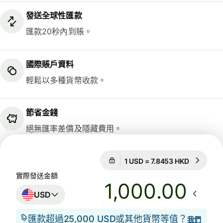
發送全球性匯款
匯款20秒內到賬。
國際賬戶資料
輕鬆以多種貨幣收款。
節省金錢
絕無匯率差價及隱藏費用。
匯率保證為期12小時
1 USD = 7
匯率保證為期12小時
實際發送金額
.00
USD
匯款超過25,000 USD或其他貨幣等值？
我們