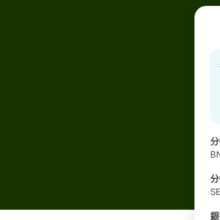
分
B
分
S
銀