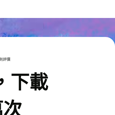
M則評價
p，下載
萬次