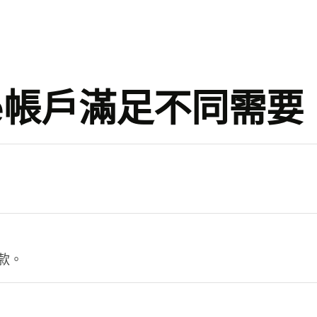
se帳戶滿足不同需要
。
款。