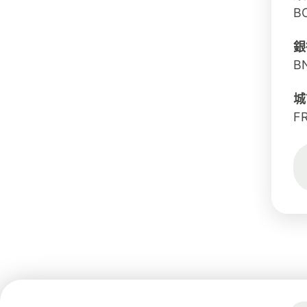
B
銀
B
城
F