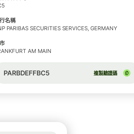
C5
行名稱
NP PARIBAS SECURITIES SERVICES, GERMANY
市
RANKFURT AM MAIN
PARBDEFFBC5
複製驗證碼