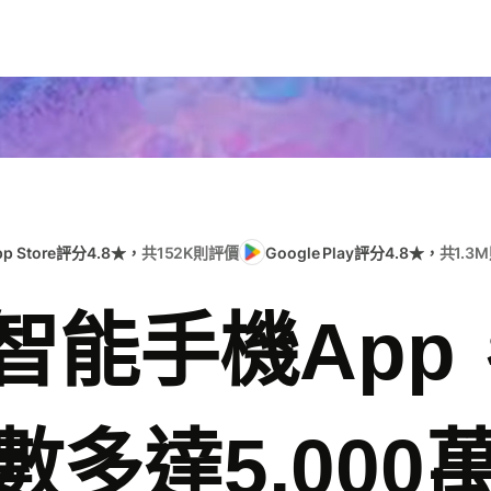
pp Store評分4.8★，
共152K則評價
Google Play評分4.8★，
共1.3
e智能手機Ap
數多達5,000