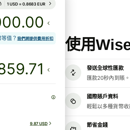
匯率保證為期8小時
1 USD = 0.8683 EUR
匯率保證為期8小時
.00
貨幣等值？
使用Wi
我們將提供費用折扣
發送全球性匯款
匯款20秒內到賬
國際賬戶資料
輕鬆以多種貨幣收
9.87 USD
節省金錢