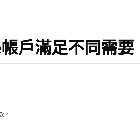
se帳戶滿足不同需要
。
款。