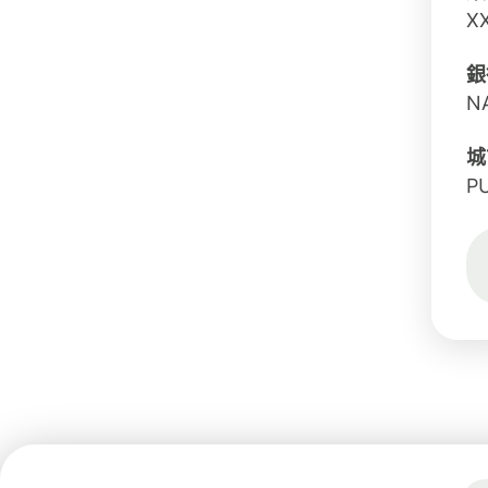
X
銀
N
城
P