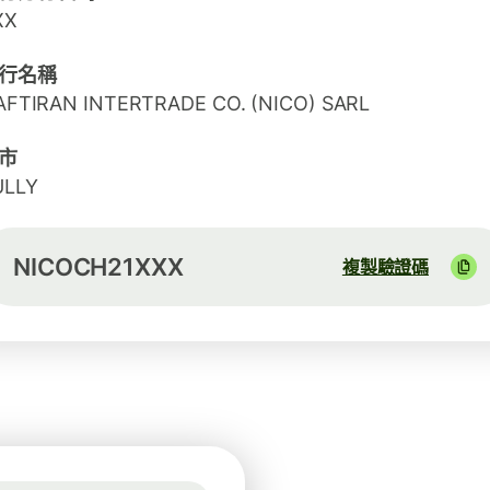
XX
行名稱
AFTIRAN INTERTRADE CO. (NICO) SARL
市
ULLY
NICOCH21XXX
複製驗證碼