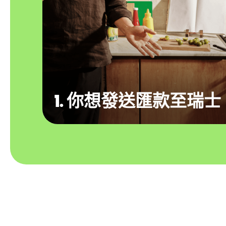
1. 你想發送匯款至瑞士