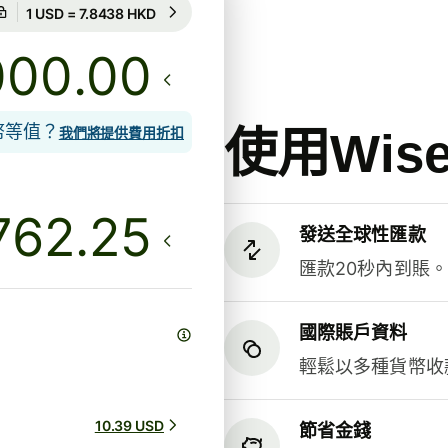
匯率保證為期15小時
1 USD = 7.8438 HKD
匯率保證為期15小時
.00
貨幣等值？
使用Wi
我們將提供費用折扣
發送全球性匯款
匯款20秒內到賬
國際賬戶資料
輕鬆以多種貨幣收
10.39 USD
節省金錢