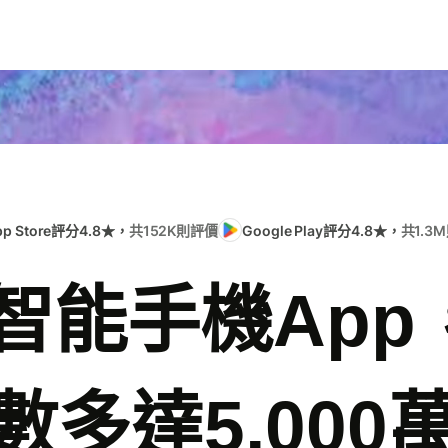
pp Store評分4.8★，
共152K則評價
Google Play評分4.8★，
共1.3
e智能手機Ap
數多達5,000