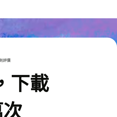
M則評價
p，下載
萬次