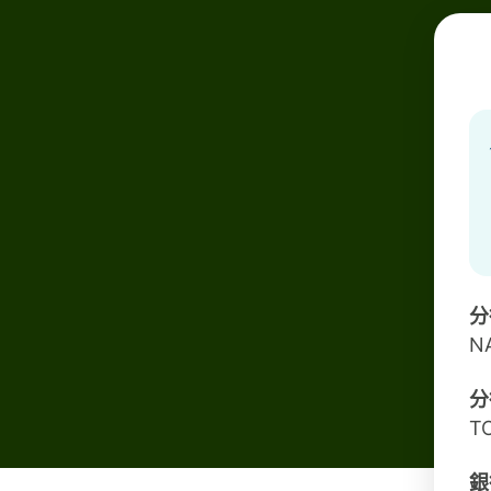
分
N
分
T
銀