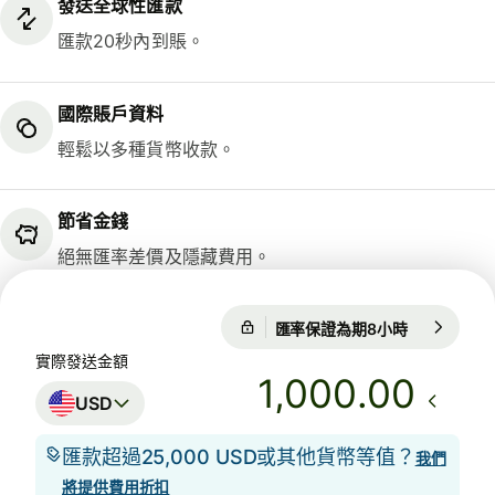
發送全球性匯款
匯款20秒內到賬。
國際賬戶資料
輕鬆以多種貨幣收款。
節省金錢
絕無匯率差價及隱藏費用。
匯率保證為期8小時
1 USD = 0.
匯率保證為期8小時
實際發送金額
.00
USD
匯款超過25,000 USD或其他貨幣等值？
我們
將提供費用折扣