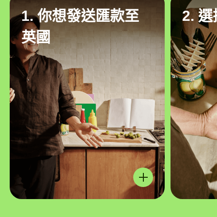
1. 你想發送匯款至
2. 
英國