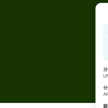
分
U
分
A
銀