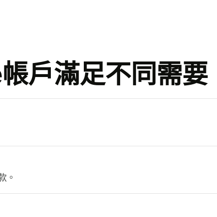
se帳戶滿足不同需要
。
款。