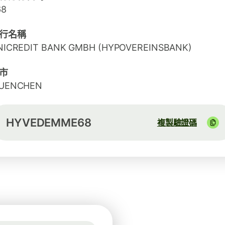
68
行名稱
NICREDIT BANK GMBH (HYPOVEREINSBANK)
市
UENCHEN
HYVEDEMME68
複製驗證碼