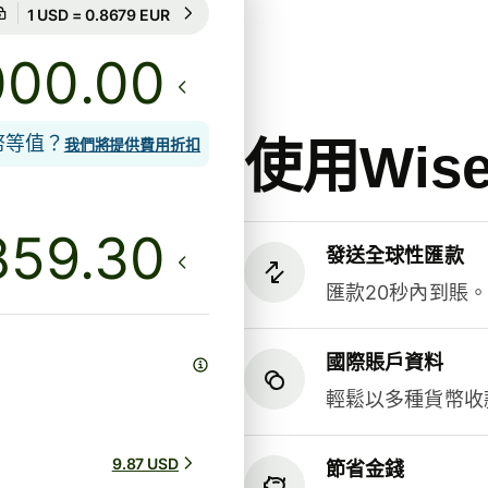
匯率保證為期20小時
1 USD = 0.8679 EUR
匯率保證為期20小時
.00
貨幣等值？
使用Wi
我們將提供費用折扣
發送全球性匯款
匯款20秒內到賬
國際賬戶資料
輕鬆以多種貨幣收
9.87 USD
節省金錢