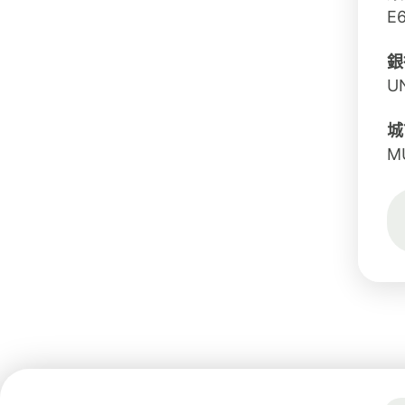
E
銀
U
城
M