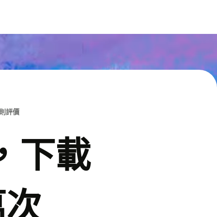
M則評價
p，下載
萬次