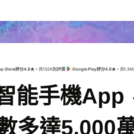
pp Store評分4.8★，
共152K則評價
Google Play評分4.8★，
共1.3
e智能手機Ap
數多達5,000