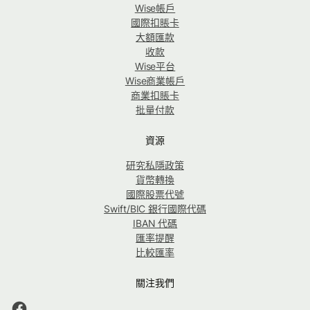
Wise帳戶
國際扣賬卡
大額匯款
收款
Wise平台
Wise商業帳戶
商業扣賬卡
批量付款
資源
研究私隱政策
貨幣轉換
國際股票代號
Swift/BIC 銀行國際代碼
IBAN 代碼
匯率提醒
比較匯率
關注我們