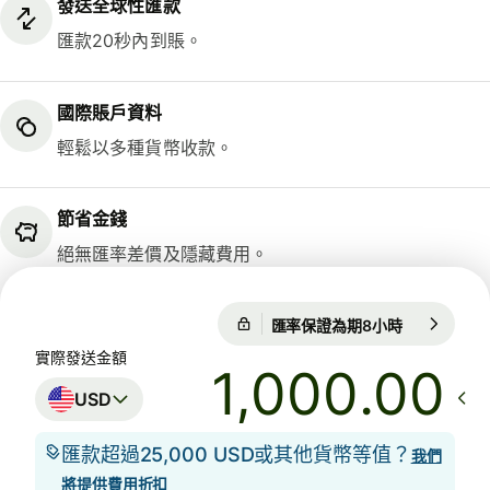
發送全球性匯款
匯款20秒內到賬。
國際賬戶資料
輕鬆以多種貨幣收款。
節省金錢
絕無匯率差價及隱藏費用。
匯率保證為期8小時
1 USD = 0.
匯率保證為期8小時
實際發送金額
.00
USD
匯款超過25,000 USD或其他貨幣等值？
我們
將提供費用折扣