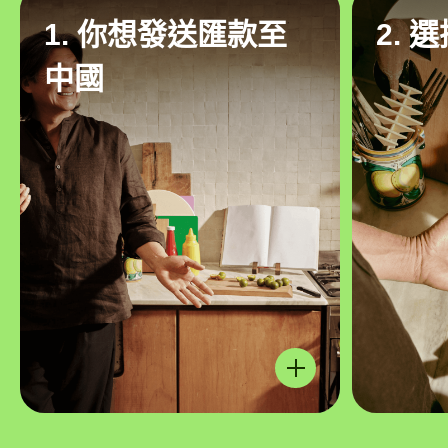
1. 你想發送匯款至
2. 
中國