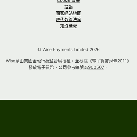
Cookie 政策
投訴
國家網站地圖
現代奴役法案
知識產權
© Wise Payments Limited 2026
Wise是由英國金融行為監管局授權，並根據《電子貨幣規條2011》
發放電子貨幣，公司參考編號為
900507
。