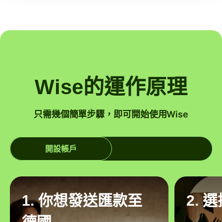
Wise的運作原理
只需幾個簡單步驟，即可開始使用Wise
開設帳戶
1. 你想發送匯款至
2. 