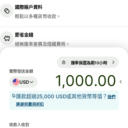
國際賬戶資料
輕鬆以多種貨幣收款。
節省金錢
絕無匯率差價及隱藏費用。
匯率保證為期10小時
1 USD = 0
匯率保證為期10小時
實際發送金額
.00
USD
匯款超過25,000 USD或其他貨幣等值？
我們
將提供費用折扣
收款人收到