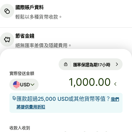
國際賬戶資料
輕鬆以多種貨幣收款。
節省金錢
絕無匯率差價及隱藏費用。
匯率保證為期17小時
1 USD = 0
匯率保證為期17小時
實際發送金額
.00
USD
匯款超過25,000 USD或其他貨幣等值？
我們
將提供費用折扣
收款人收到