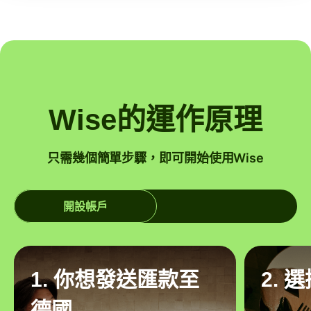
Wise的運作原理
只需幾個簡單步驟，即可開始使用Wise
開設帳戶
1. 你想發送匯款至
2. 
德國