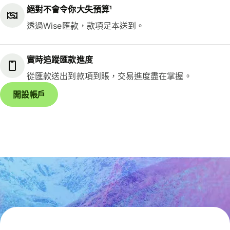
絕對不會令你大失預算¹
透過Wise匯款，款項足本送到。
實時追蹤匯款進度
從匯款送出到款項到賬，交易進度盡在掌握。
開設帳戶