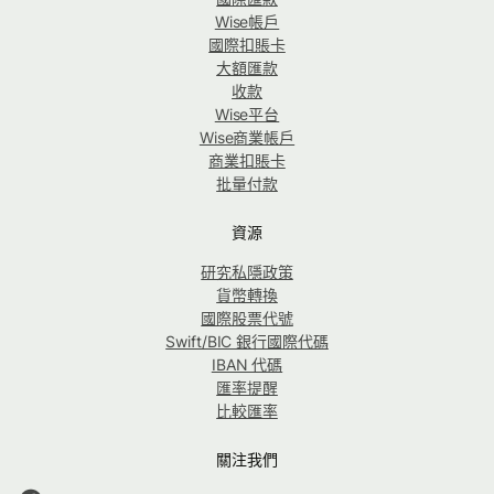
Wise帳戶
國際扣賬卡
大額匯款
收款
Wise平台
Wise商業帳戶
商業扣賬卡
批量付款
資源
研究私隱政策
貨幣轉換
國際股票代號
Swift/BIC 銀行國際代碼
IBAN 代碼
匯率提醒
比較匯率
關注我們