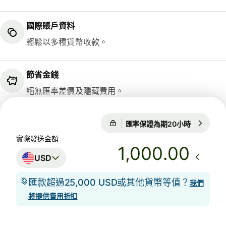
國際賬戶資料
輕鬆以多種貨幣收款。
節省金錢
絕無匯率差價及隱藏費用。
匯率保證為期20小時
1 USD = 0
匯率保證為期20小時
實際發送金額
.00
USD
匯款超過25,000 USD或其他貨幣等值？
我們
將提供費用折扣