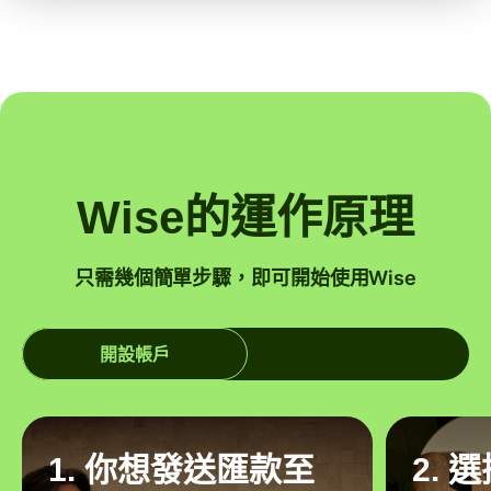
Wise的運作原理
只需幾個簡單步驟，即可開始使用Wise
開設帳戶
1. 你想發送匯款至
2. 