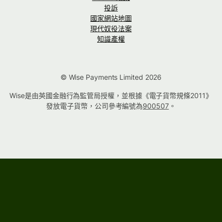
投訴
國家網站地圖
現代奴役法案
知識產權
© Wise Payments Limited 2026
Wise是由英國金融行為監管局授權，並根據《電子貨幣規條2011》
發放電子貨幣，公司參考編號為
900507
。