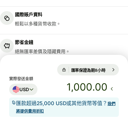
國際賬戶資料
輕鬆以多種貨幣收款。
節省金錢
絕無匯率差價及隱藏費用。
匯率保證為期8小時
1 USD = 0.
1 USD = 0.7436 GBP
實際發送金額
匯率保證為期8小時
.00
USD
匯款超過25,000 USD或其他貨幣等值？
我們
將提供費用折扣