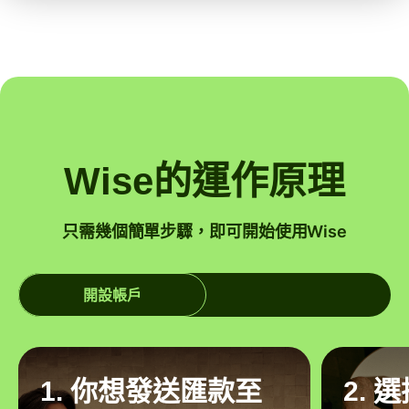
Wise的運作原理
只需幾個簡單步驟，即可開始使用Wise
開設帳戶
1. 你想發送匯款至
2. 