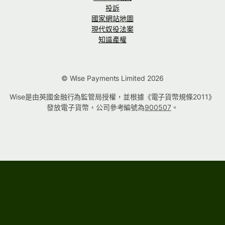
投訴
國家網站地圖
現代奴役法案
知識產權
© Wise Payments Limited 2026
Wise是由英國金融行為監管局授權，並根據《電子貨幣規條2011》
發放電子貨幣，公司參考編號為
900507
。