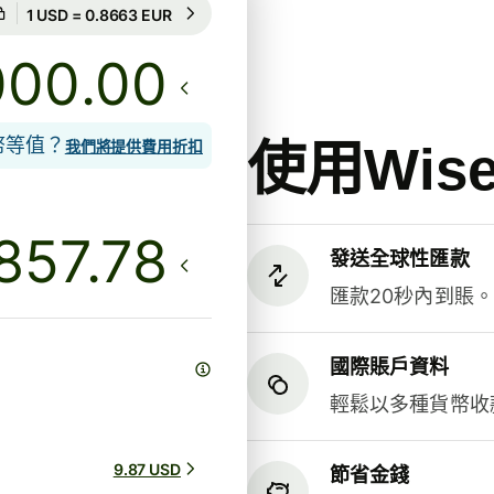
匯率保證為期14小時
1 USD = 0.8663 EUR
匯率保證為期14小時
.00
貨幣等值？
使用Wi
我們將提供費用折扣
發送全球性匯款
匯款20秒內到賬
國際賬戶資料
輕鬆以多種貨幣收
9.87 USD
節省金錢