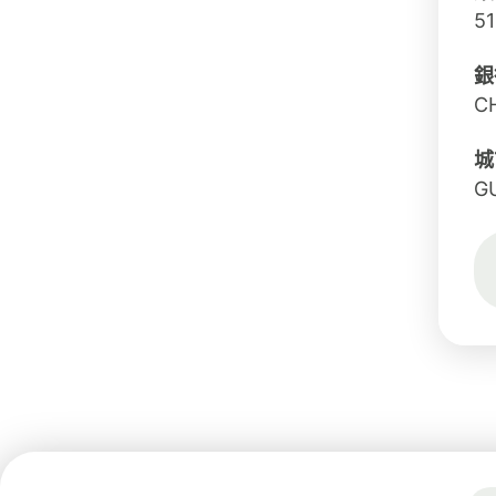
51
銀
C
城
G