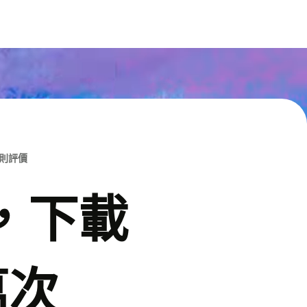
M則評價
p，下載
萬次