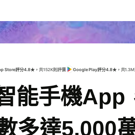
pp Store評分4.8★，
共152K則評價
Google Play評分4.8★，
共1.3
e智能手機Ap
數多達5,000