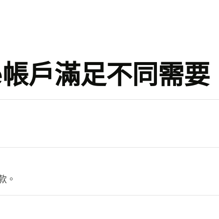
se帳戶滿足不同需要
。
款。