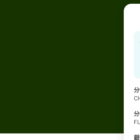
分
C
分
FL
銀