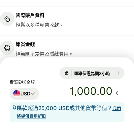
國際賬戶資料
輕鬆以多種貨幣收款。
節省金錢
絕無匯率差價及隱藏費用。
匯率保證為期8小時
1 USD = 0.
匯率保證為期8小時
實際發送金額
.00
USD
匯款超過25,000 USD或其他貨幣等值？
我們
將提供費用折扣