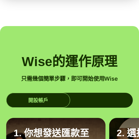
Wise的運作原理
只需幾個簡單步驟，即可開始使用Wise
開設帳戶
1. 你想發送匯款至
2. 