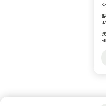
X
銀
B
城
M