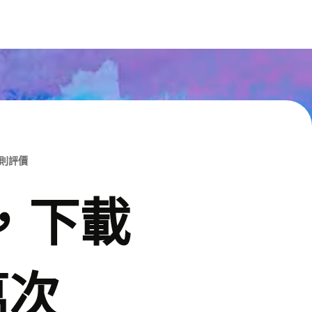
M則評價
p，下載
萬次