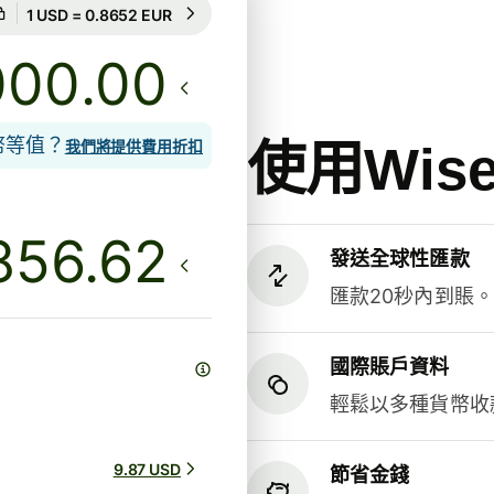
匯率保證為期41小時
1 USD = 0.8652 EUR
匯率保證為期41小時
.00
貨幣等值？
使用Wi
我們將提供費用折扣
發送全球性匯款
匯款20秒內到賬
國際賬戶資料
輕鬆以多種貨幣收
9.87 USD
節省金錢