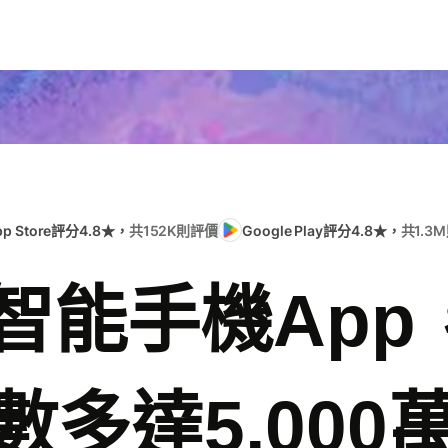
pp Store評分4.8★，
共152K則評價
Google Play評分4.8★，
共1.3
e智能手機Ap
數多達5,000