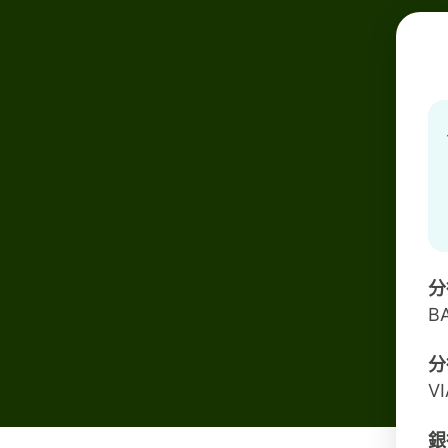
分
B
分
V
銀