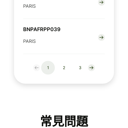
PARIS
BNPAFRPP039
PARIS
1
2
3
常見問題