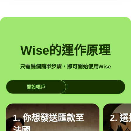
Wise的運作原理
只需幾個簡單步驟，即可開始使用Wise
開設帳戶
1. 你想發送匯款至
2. 
法國