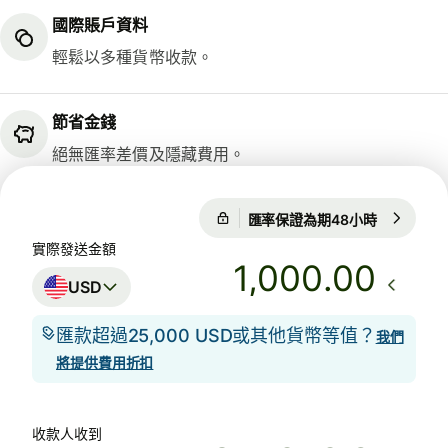
國際賬戶資料
輕鬆以多種貨幣收款。
節省金錢
絕無匯率差價及隱藏費用。
匯率保證為期48小時
1 USD = 0
匯率保證為期48小時
實際發送金額
.00
USD
匯款超過25,000 USD或其他貨幣等值？
我們
將提供費用折扣
收款人收到