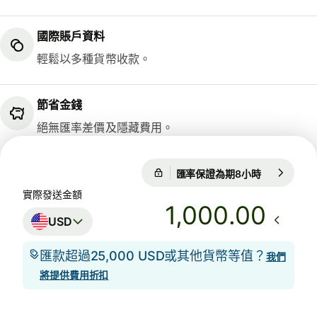
國際賬戶資料
輕鬆以多種貨幣收款。
節省金錢
絕無匯率差價及隱藏費用。
匯率保證為期8小時
1 USD = 0.
匯率保證為期8小時
實際發送金額
.00
USD
匯款超過25,000 USD或其他貨幣等值？
我們
將提供費用折扣