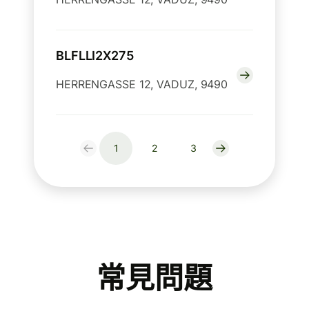
BLFLLI2X275
HERRENGASSE 12, VADUZ, 9490
1
2
3
常見問題