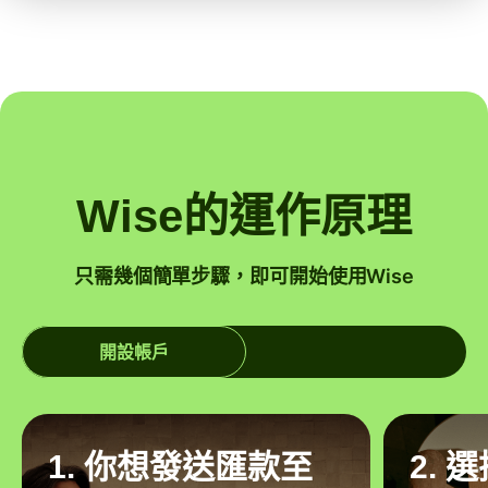
Wise的運作原理
只需幾個簡單步驟，即可開始使用Wise
開設帳戶
1. 你想發送匯款至
2. 