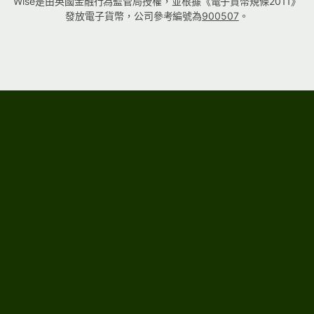
Wise是由英國金融行為監管局授權，並根據《電子貨幣規條2011》
發放電子貨幣，公司參考編號為
900507
。