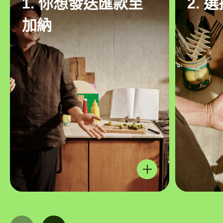
1. 你想發送匯款至
2. 
加納