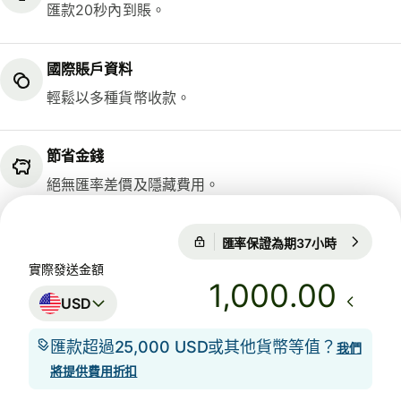
匯款20秒內到賬。
國際賬戶資料
輕鬆以多種貨幣收款。
節省金錢
絕無匯率差價及隱藏費用。
匯率保證為期37小時
1 USD = 0
匯率保證為期37小時
實際發送金額
.00
USD
匯款超過25,000 USD或其他貨幣等值？
我們
將提供費用折扣