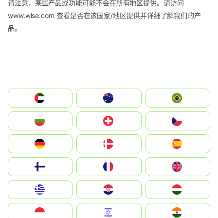
请注意，某些产品或功能可能不会在所有地区提供。请访问
www.wise.com 查看是否在该国家/地区提供并详细了解我们的产
品。
الإمارات العربية المتحدة
Australia
Brazil
България
Switzerland
Czechia
Deutschland
Denmark
España
Suomi
France
United Kingdom
Greece
Hrvatska
Magyarország
Indonesia
Israel
India