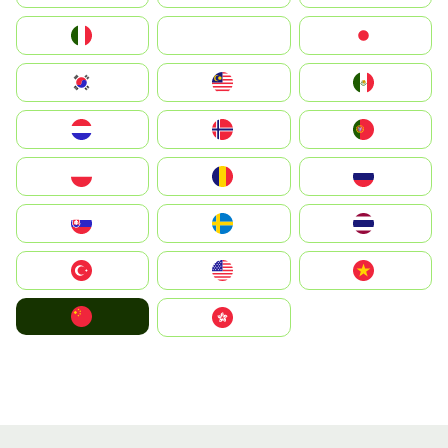
Italia
JA
Japan
South Korea
Malay
Mexico
Nederland
Norway
Portugal
Polska
România
Россия
Slovensko
Ruoŧŧa
ไทย
Türkiye
United States
Vietnam
中国
中國香港特別行政區