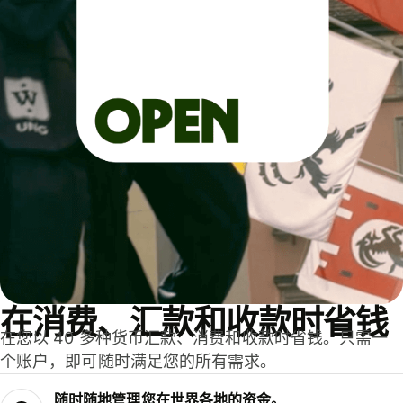
在消费、汇款和收款时省钱
在您以 40 多种货币汇款、消费和收款时省钱。只需一
个账户，即可随时满足您的所有需求。
随时随地管理您在世界各地的资金。