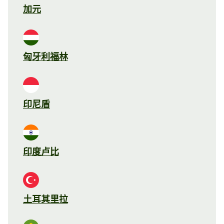
加元
匈牙利福林
印尼盾
印度卢比
土耳其里拉