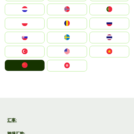
Nederland
Norge
Portugal
Polska
România
Россия
Slovensko
Ruoŧŧa
ไทย
Türkiye
United States
Vietnam
中国
中國香港特別行政區
汇率:
跨境汇款: