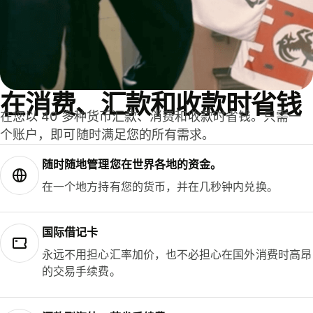
在消费、汇款和收款时省钱
在您以 40 多种货币汇款、消费和收款时省钱。只需一
个账户，即可随时满足您的所有需求。
随时随地管理您在世界各地的资金。
在一个地方持有您的货币，并在几秒钟内兑换。
国际借记卡
永远不用担心汇率加价，也不必担心在国外消费时高昂
的交易手续费。